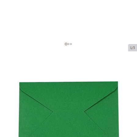
1/3
Aploksnes ar kartīti
Preces kods:
AP03
Izmērs:
110 x 80 mm
Biezums:
170 g/m2
Prece ir pieejama saņemšanai pakomātā.
Cena par 1 gab.