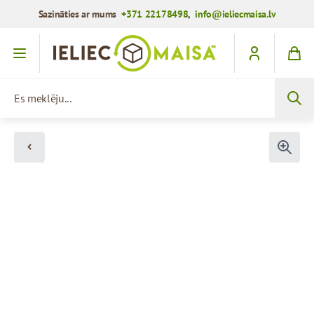
Sazināties ar mums
+371 22178498
,
info@ieliecmaisa.lv
Iet uz saturu
Es meklēju...