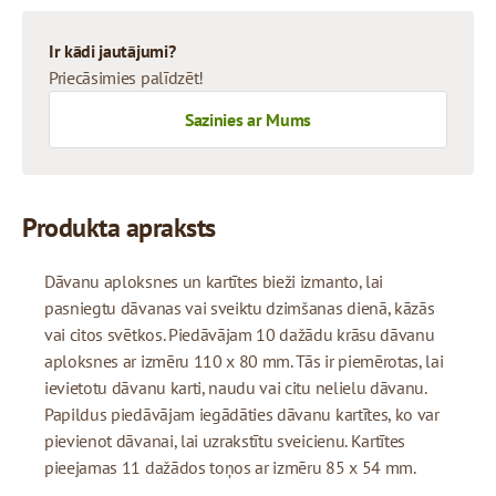
Ir kādi jautājumi?
Priecāsimies palīdzēt!
Sazinies ar Mums
Produkta apraksts
Dāvanu aploksnes un kartītes bieži izmanto, lai
pasniegtu dāvanas vai sveiktu dzimšanas dienā, kāzās
vai citos svētkos. Piedāvājam 10 dažādu krāsu dāvanu
aploksnes ar izmēru 110 x 80 mm. Tās ir piemērotas, lai
ievietotu dāvanu karti, naudu vai citu nelielu dāvanu.
Papildus piedāvājam iegādāties dāvanu kartītes, ko var
pievienot dāvanai, lai uzrakstītu sveicienu. Kartītes
pieejamas 11 dažādos toņos ar izmēru 85 x 54 mm.