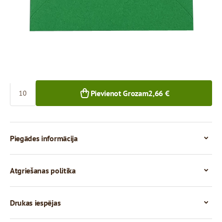
0,27 €
0,23 €
10+ gab.
50+ gab.
Skaits
Pievienot Grozam
2,66 €
Piegādes informācija
Atgriešanas politika
Drukas iespējas