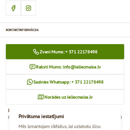
KONTAKTINFORMĀCIJA
Zvani Mums: + 371 22178498
Raksti Mums:
info@ieliecmaisa.lv
Sazinies Whatsapp: + 371 22178498
Norādes uz ieliecmaisa.lv
Darba Laiks
Privātuma iestatījumi
Pirmdiena - Piektdiena
09:00 - 17:00
Mēs izmantojam sīkfailus, lai uzlabotu Jūsu