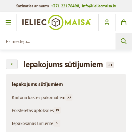
Sazināties ar mums
+371 22178498
,
info@ieliecmaisa.lv
Iet uz saturu
Es meklēju...
Iepakojums sūtījumiem
81
Iepakojums sūtījumiem
Kartona kastes pakomātiem
33
Polsterētās aploksnes
19
Iepakošanas līmlente
5