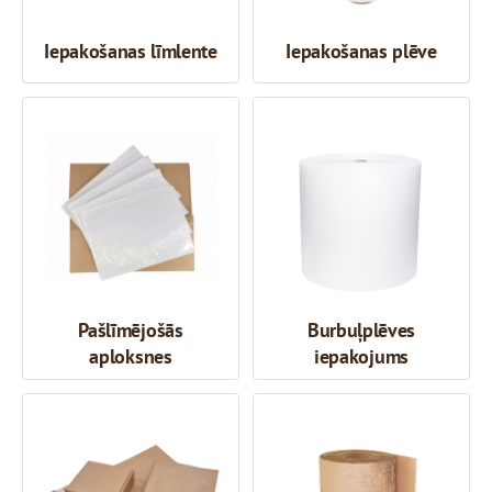
Iepakošanas līmlente
Iepakošanas plēve
Pašlīmējošās
Burbuļplēves
aploksnes
iepakojums