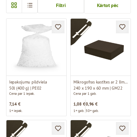
Filtri
Kārtot pēc
Iepakojumu pildviela
Mikrogofras kastītes ar 2 līmmalām un perforāciju
50l (400 g) | PE02
240 x 190 x 60 mm | GM22
Cena par 1 iepak.
Cena par 1 gab.
7,14 €
1,08 €
0,96 €
1+ iepak.
1+ gab.
50+ gab.