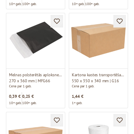
10+ gab.
100+ gab.
10+ gab.
100+ gab.
Melnas polsterētās aploksnes H18
Kartona kastes transportēšanai
270 x 360 mm | MFG66
550 x 350 x 340 mm | G16
Cena par 1 gab.
Cena par 1 gab.
0,39 €
0,25 €
1,44 €
10+ gab.
100+ gab.
1+ gab.