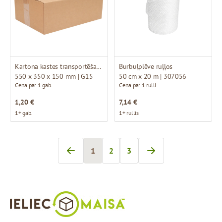
Kartona kastes transportēšanai
Burbuļplēve ruļļos
550 x 350 x 150 mm | G15
50 cm x 20 m | 307056
Cena par 1 gab.
Cena par 1 rulli
1,20 €
7,14 €
1+ gab.
1+ rullis
1
2
3
Jūs pašlaik lasāt lapu
Lapa
Lapa