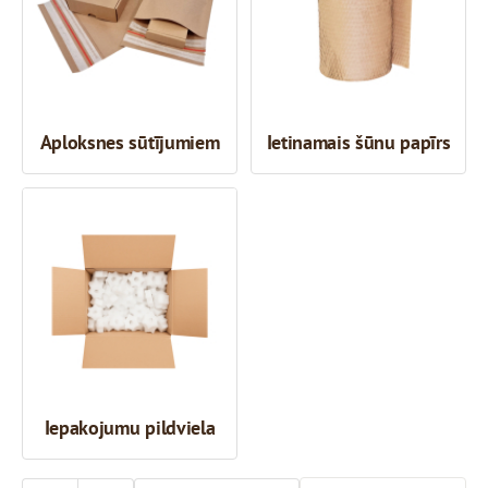
Aploksnes sūtījumiem
Ietinamais šūnu papīrs
Iepakojumu pildviela