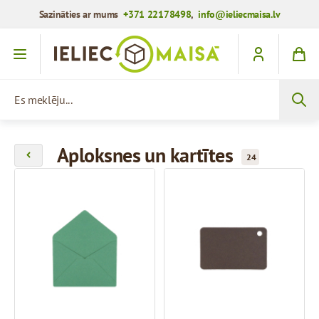
Sazināties ar mums
+371 22178498
,
info@ieliecmaisa.lv
Iet uz saturu
Es meklēju...
Aploksnes un kartītes
24