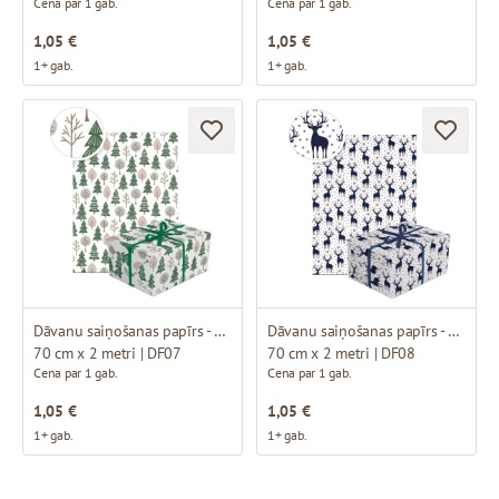
Cena par 1 gab.
Cena par 1 gab.
1,05 €
1,05 €
1+ gab.
1+ gab.
Dāvanu saiņošanas papīrs - ar eglītes dizainu
Dāvanu saiņošanas papīrs - ar brieža dizainu
70 cm x 2 metri | DF07
70 cm x 2 metri | DF08
Cena par 1 gab.
Cena par 1 gab.
1,05 €
1,05 €
1+ gab.
1+ gab.