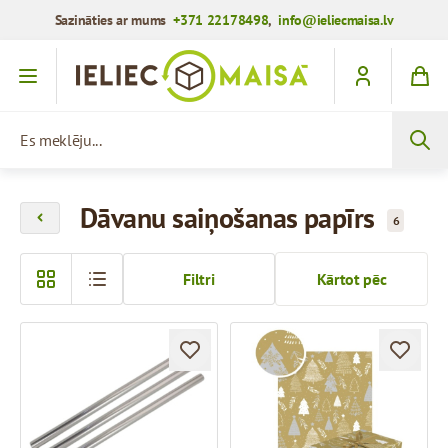
Sazināties ar mums
+371 22178498
,
info@ieliecmaisa.lv
Iet uz saturu
Es meklēju...
Dāvanu saiņošanas papīrs
6
Filtri
Kārtot pēc