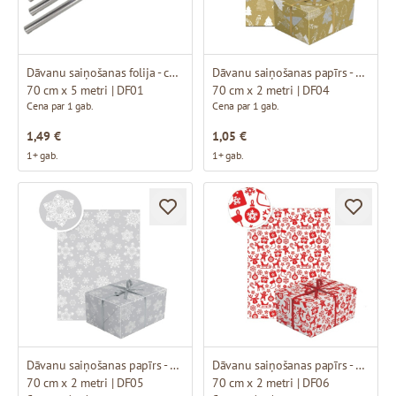
Dāvanu saiņošanas folija - caurspīdīga
Dāvanu saiņošanas papīrs - zelta, ar dizainu
70 cm x 5 metri | DF01
70 cm x 2 metri | DF04
Cena par 1 gab.
Cena par 1 gab.
1,49 €
1,05 €
1+ gab.
1+ gab.
Dāvanu saiņošanas papīrs - sudraba, ar dizainu
Dāvanu saiņošanas papīrs - ar saldumu dizainu
70 cm x 2 metri | DF05
70 cm x 2 metri | DF06