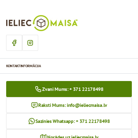
KONTAKTINFORMĀCIJA
Zvani Mums: + 371 22178498
Raksti Mums:
info@ieliecmaisa.lv
Sazinies Whatsapp: + 371 22178498
Norādes uz ieliecmaisa.lv