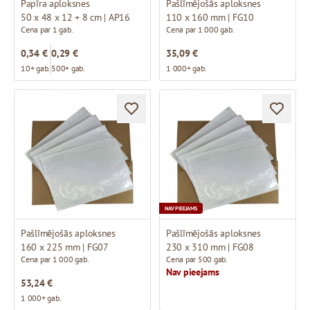
Papīra aploksnes
Pašlīmējošās aploksnes
50 x 48 x 12 + 8 cm | AP16
110 x 160 mm | FG10
Cena par 1 gab.
Cena par 1 000 gab.
0,34 €
0,29 €
35,09 €
10+ gab.
500+ gab.
1 000+ gab.
NAV PIEEJAMS
Pašlīmējošās aploksnes
Pašlīmējošās aploksnes
160 x 225 mm | FG07
230 x 310 mm | FG08
Cena par 1 000 gab.
Cena par 500 gab.
Nav pieejams
53,24 €
1 000+ gab.