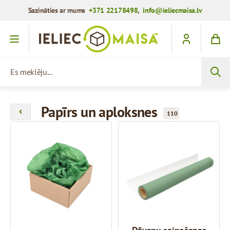
Sazināties ar mums
+371 22178498
,
info@ieliecmaisa.lv
Iet uz saturu
Es meklēju...
Papīrs un aploksnes
110