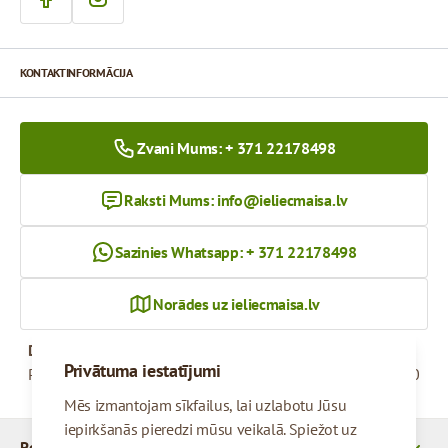
KONTAKTINFORMĀCIJA
Zvani Mums: + 371 22178498
Raksti Mums:
info@ieliecmaisa.lv
Sazinies Whatsapp: + 371 22178498
Norādes uz ieliecmaisa.lv
Darba Laiks
Privātuma iestatījumi
Pirmdiena - Piektdiena
09:00 - 17:00
Mēs izmantojam sīkfailus, lai uzlabotu Jūsu
iepirkšanās pieredzi mūsu veikalā. Spiežot uz
Rekvizīti