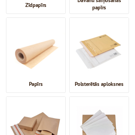
Dāvanu saiņošanas
Zīdpapīrs
papīrs
Papīrs
Polsterētās aploksnes