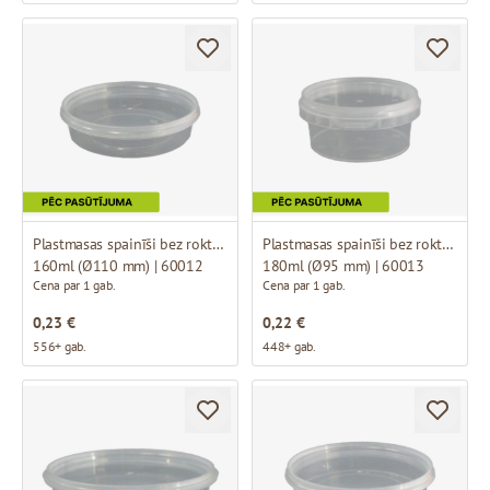
Plastmasas spainīši bez roktura
Plastmasas spainīši bez roktura
160ml (Ø110 mm) | 60012
180ml (Ø95 mm) | 60013
Cena par 1 gab.
Cena par 1 gab.
0,23 €
0,22 €
556+ gab.
448+ gab.