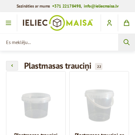
Sazināties ar mums
+371 22178498
,
info@ieliecmaisa.lv
Iet uz saturu
Es meklēju...
Plastmasas trauciņi
22