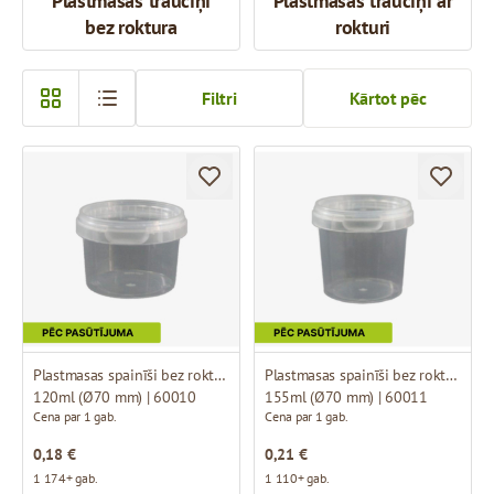
Plastmasas trauciņi
Plastmasas trauciņi ar
bez roktura
rokturi
Filtri
Kārtot pēc
Plastmasas spainīši bez roktura
Plastmasas spainīši bez roktura
120ml (Ø70 mm) | 60010
155ml (Ø70 mm) | 60011
Cena par 1 gab.
Cena par 1 gab.
0,18 €
0,21 €
1 174+ gab.
1 110+ gab.