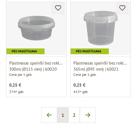
Plastmasas spainīši bez roktura
Plastmasas spainīši bez roktura
300ml (Ø115 mm) | 60020
365ml (Ø95 mm) | 60021
Cena par 1 gab.
Cena par 1 gab.
0,25 €
0,25 €
374+ gab.
415+ gab.
1
2
Jūs pašlaik lasāt lapu
Lapa