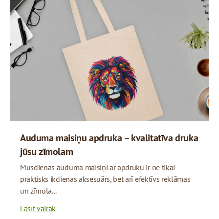
Auduma maisiņu apdruka – kvalitatīva druka
jūsu zīmolam
Mūsdienās auduma maisiņi ar apdruku ir ne tikai
praktisks ikdienas aksesuārs, bet arī efektīvs reklāmas
un zīmola...
Lasīt vairāk