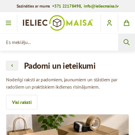
Sazināties ar mums
+371 22178498
,
info@ieliecmaisa.lv
Iet uz saturu
Es meklēju...
Padomi un ieteikumi
Noderīgi raksti ar padomiem, jaunumiem un stāstiem par
radošiem un praktiskiem ikdienas risinājumiem.
Visi raksti