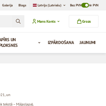
Galerija
Blogs
Latvija (Latviešu)
Bez PVN
Toggle VAT Mod
Ar PVN
Mans Konts
Grozs
APĪRS UN
IZPĀRDOŠANA
JAUNUMI
PLOKSNES
021, un
āk tekstā – Mājaslapa).