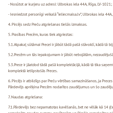
- Nosūtot ar kurjeru uz adresi: Ulbrokas iela 44A, Rīga, LV-1021;
- Iesniedzot personīgi veikalā “ieliecmaisa.lv”, Ulbrokas iela 44A
4. Pircējs sedz Preču atgriešanas tiešās izmaksas.
5. Prasības Precēm, kuras tiek atgrieztas:
5.1.Atpakaļ sūtāmai Precei ir jābūt tādā pašā stāvoklī, kādā tā bi
5.2.Precēm un tās iepakojumam ir jābūt nebojātām, nezaudējušā
5.3.Prece ir jāatdod tādā pašā komplektācijā, kādā tā tika saņem
komplektā ietilpstošās Preces.
6. Pircējs ir atbildīgs par Preču vērtības samazināšanos, ja Prec
Pārdevējs aprēķina Precēm nodarītos zaudējumus un šo zaudēju
7. Naudas atgriešana:
7.1.Pārdevējs bez nepamatotas kavēšanās, bet ne vēlāk kā 14 (č