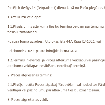
Pircējs ir tiesīgs 14 (četrpadsmit) dienu laikā no Preču piegād
1. Atteikuma veidlapa:
1.1.Pircējs pirms atteikuma tiesību termiņa beigām par lēmumu 
tiesību izmantošanu:
- papīra formā uz adresi: Ulbrokas iela 44A, Rīga, LV-1021, vai
- elektroniski uz e-pastu:
info@ieliecmaisa.lv
.
1.2.Termiņš ir ievērots, ja Pircējs atteikuma veidlapu vai pazi
atteikuma veidlapas nosūtīšanu noteiktajā termiņā.
2. Preces atgriešanas termiņš:
2.1.Pircējs nosūta Preces atpakaļ Pārdevējam vai nodod tos Pār
veidlapu vai paziņojumu par atteikuma tiesību izmantošanu.
3. Preces atgriešanas veidi: