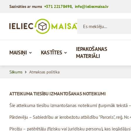
Sazināties ar mums
+371 22178498
,
info@ieliecmaisa.lv
Iet uz saturu
Es meklēju...
IEPAKOŠANAS
MAISIŅI
KASTĪTES
MATERIĀLI
Sākums
Atmaksas politika
ATTEIKUMA TIESĪBU IZMANTOŠANAS NOTEIKUMI
Šie atteikuma tiesību izmantošanas noteikumi (turpmāk tekstā – 
Pārdevēju – Sabiedrību ar ierobežotu atbildību "Parcels", reģ. Nr
Pircēju – patērētāju (fizisku vai juridisku personu), kas iegādā