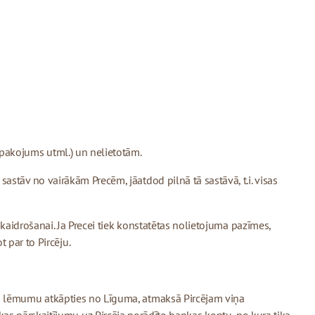
pakojums utml.) un nelietotām.
astāv no vairākām Precēm, jāatdod pilnā tā sastāvā, t.i. visas
skaidrošanai. Ja Precei tiek konstatētas nolietojuma pazīmes,
par to Pircēju.
ēja lēmumu atkāpties no Līguma, atmaksā Pircējam viņa