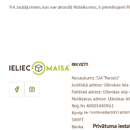
9.4. Jautājumiem, kas nav atrunāti Noteikumos, ir piemērojami Pār
REKVIZĪTI
Nosaukums: SIA “Parcels”
Juridiskā adrese: Ulbrokas iela 
Faktiskā adrese: Ulbrokas iela 
Noliktavas adrese: Ulbrokas iel
Reģ. Nr. 40003480961
Konta Nr. LV69HABA0001408
SWIFT: HABALV22
Privātuma iesta
Banka: AS Swedbank