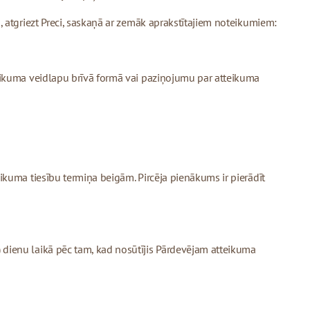
, atgriezt Preci, saskaņā ar zemāk aprakstītajiem noteikumiem:
teikuma veidlapu brīvā formā vai paziņojumu par atteikuma
ikuma tiesību termiņa beigām. Pircēja pienākums ir pierādīt
 dienu laikā pēc tam, kad nosūtījis Pārdevējam atteikuma