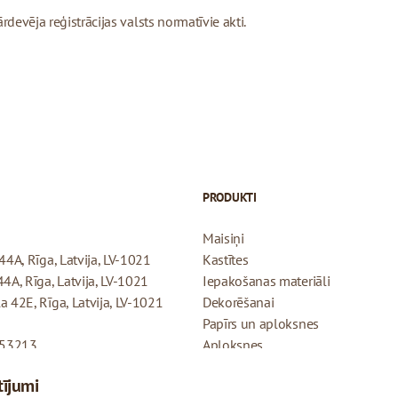
devēja reģistrācijas valsts normatīvie akti.
PRODUKTI
Maisiņi
44A, Rīga, Latvija, LV-1021
Kastītes
44A, Rīga, Latvija, LV-1021
Iepakošanas materiāli
a 42E, Rīga, Latvija, LV-1021
Dekorēšanai
Papīrs un aploksnes
053213
Aploksnes
Dāvanu kartītes
tījumi
Atmaksas politika