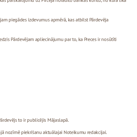
pārskaitījumu uz Pircēja norādīto bankas kontu, no kura tika
rcējam piegādes izdevumus apmērā, kas atbilst Pārdevēja
edzis Pārdevējam apliecinājumu par to, ka Preces ir nosūtīti
ārdevējs to ir publicējis Mājaslapā.
jā nozīmē piekrišanu aktuālajai Noteikumu redakcijai.