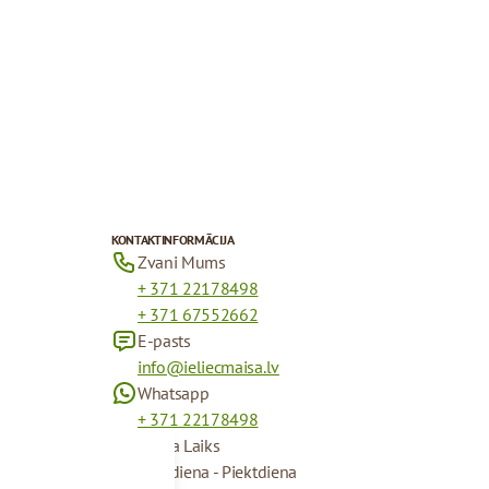
KONTAKTINFORMĀCIJA
Zvani Mums
+ 371 22178498
+ 371 67552662
E-pasts
info@ieliecmaisa.lv
Whatsapp
+ 371 22178498
Darba Laiks
Pirmdiena - Piektdiena