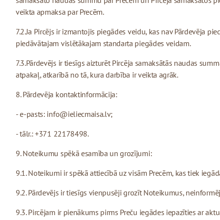
samaksāto naudas summu par Precēm un Pircēja samaksātos pie
veikta apmaksa par Precēm.
7.2.Ja Pircējs ir izmantojis piegādes veidu, kas nav Pārdevēja p
piedāvātajam vislētākajam standarta piegādes veidam.
7.3.Pārdevējs ir tiesīgs aizturēt Pircēja samaksātās naudas summ
atpakaļ, atkarībā no tā, kura darbība ir veikta agrāk.
8. Pārdevēja kontaktinformācija:
- e-pasts:
info@ieliecmaisa.lv
;
- tālr.: +371 22178498.
9. Noteikumu spēkā esamība un grozījumi:
9.1. Noteikumi ir spēkā attiecībā uz visām Precēm, kas tiek iegā
9.2. Pārdevējs ir tiesīgs vienpusēji grozīt Noteikumus, neinformēj
9.3. Pircējam ir pienākums pirms Preču iegādes iepazīties ar ak