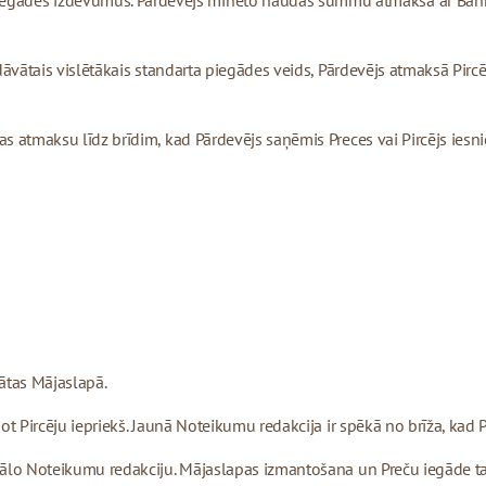
gādes izdevumus. Pārdevējs minēto naudas summu atmaksā ar Bankas 
iedāvātais vislētākais standarta piegādes veids, Pārdevējs atmaksā Pi
as atmaksu līdz brīdim, kad Pārdevējs saņēmis Preces vai Pircējs iesni
dātas Mājaslapā.
ot Pircēju iepriekš. Jaunā Noteikumu redakcija ir spēkā no brīža, kad P
tuālo Noteikumu redakciju. Mājaslapas izmantošana un Preču iegāde ta