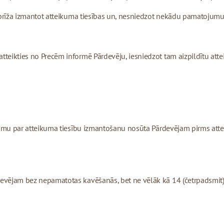
es brīža izmantot atteikuma tiesības un, nesniedzot nekādu pamatojumu
atteikties no Precēm informē Pārdevēju, iesniedzot tam aizpildītu at
ņojumu par atteikuma tiesību izmantošanu nosūta Pārdevējam pirms atte
devējam bez nepamatotas kavēšanās, bet ne vēlāk kā 14 (četrpadsmit)