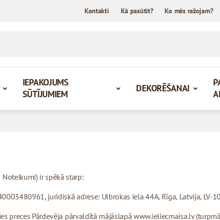
Kontakti
Kā pasūtīt?
Ko mēs ražojam?
IEPAKOJUMS
P
DEKORĒŠANAI
SŪTĪJUMIEM
A
Noteikumi) ir spēkā starp:
. 40003480961, juridiskā adrese: Ulbrokas iela 44A, Rīga, Latvija, LV-1
jusies preces Pārdevēja pārvaldītā mājāslapā www.ieliecmaisa.lv (turpm