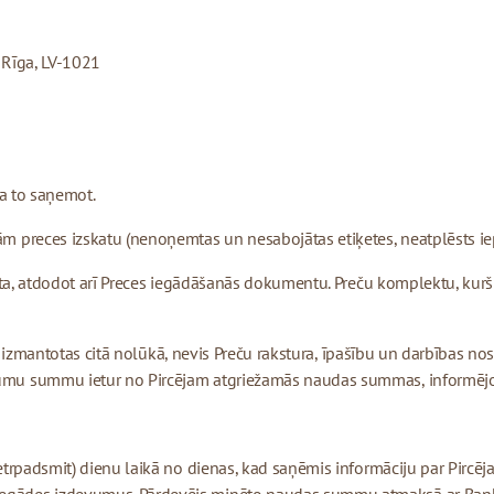
, Rīga, LV-1021
ja to saņemot.
m preces izskatu (nenoņemtas un nesabojātas etiķetes, neatplēsts ie
ta, atdodot arī Preces iegādāšanās dokumentu. Preču komplektu, kurš s
es izmantotas citā nolūkā, nevis Preču rakstura, īpašību un darbības no
mu summu ietur no Pircējam atgriežamās naudas summas, informējot 
etrpadsmit) dienu laikā no dienas, kad saņēmis informāciju par Pirc