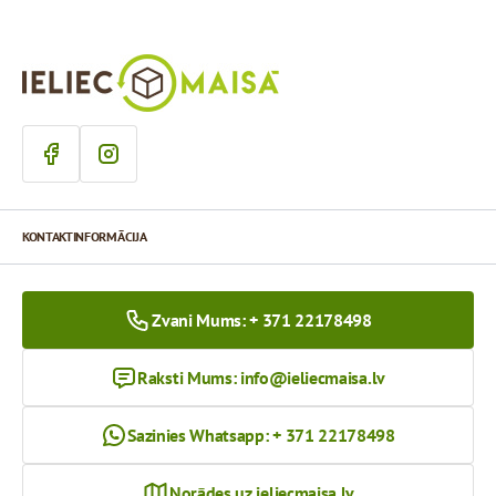
KONTAKTINFORMĀCIJA
Zvani Mums: + 371 22178498
Raksti Mums:
info@ieliecmaisa.lv
Sazinies Whatsapp: + 371 22178498
Norādes uz ieliecmaisa.lv