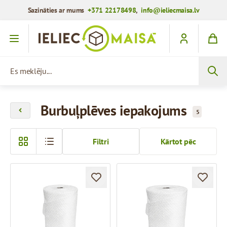
Sazināties ar mums
+371 22178498
,
info@ieliecmaisa.lv
Iet uz saturu
Es meklēju...
Burbuļplēves iepakojums
5
Filtri
Kārtot pēc