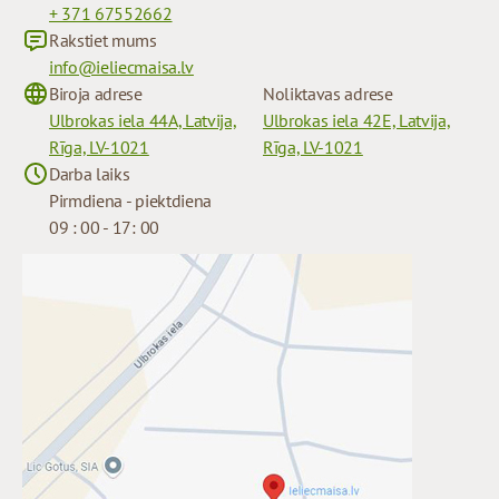
+ 371 67552662
Rakstiet mums
info@ieliecmaisa.lv
Biroja adrese
Noliktavas adrese
Ulbrokas iela 44A, Latvija,
Ulbrokas iela 42E, Latvija,
Rīga, LV-1021
Rīga, LV-1021
Darba laiks
Pirmdiena - piektdiena
09 : 00 - 17: 00