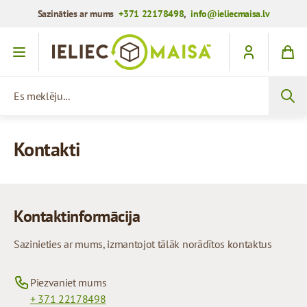
Sazināties ar mums
+371 22178498
,
info@ieliecmaisa.lv
Iet uz saturu
Es meklēju...
Kontakti
Kontaktinformācija
Sazinieties ar mums, izmantojot tālāk norādītos kontaktus
Piezvaniet mums
+ 371 22178498