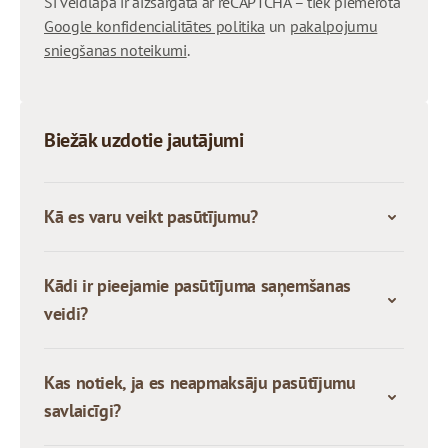
Šī veidlapa ir aizsargāta ar reCAPTCHA – tiek piemērota
Google konfidencialitātes politika
un
pakalpojumu
sniegšanas noteikumi
.
Biežāk uzdotie jautājumi
Kā es varu veikt pasūtījumu?
Kādi ir pieejamie pasūtījuma saņemšanas
veidi?
Kas notiek, ja es neapmaksāju pasūtījumu
savlaicīgi?