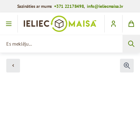
Sazināties ar mums
+371 22178498
,
info@ieliecmaisa.lv
Iet uz saturu
Es meklēju...