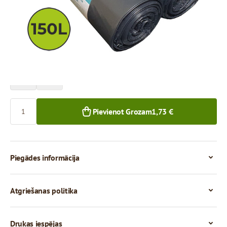
Cena par 1 rulli
1,73 €
1+ rullis
Skaits
Pievienot Grozam
1,73 €
Piegādes informācija
Atgriešanas politika
Drukas iespējas