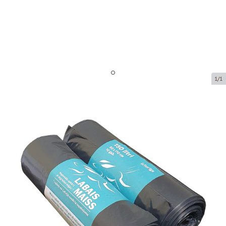
1/1
Atkritumu maisi
Preces kods:
AM05
Izmērs:
80 x 110 cm (150 litri), rullī 10 gab
Materiāls:
LDPE
Biezums:
35 µ
Prece ir pieejama saņemšanai pakomātā.