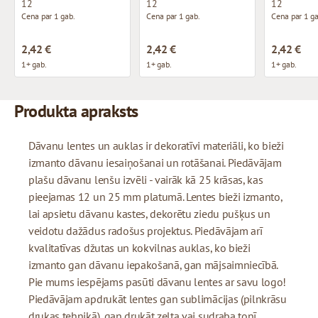
12
12
12
Cena par 1 gab.
Cena par 1 gab.
Cena par 1 ga
2,42 €
2,42 €
2,42 €
1+ gab.
1+ gab.
1+ gab.
Produkta apraksts
Dāvanu lentes un auklas ir dekoratīvi materiāli, ko bieži
izmanto dāvanu iesaiņošanai un rotāšanai. Piedāvājam
plašu dāvanu lenšu izvēli - vairāk kā 25 krāsas, kas
pieejamas 12 un 25 mm platumā. Lentes bieži izmanto,
lai apsietu dāvanu kastes, dekorētu ziedu pušķus un
veidotu dažādus radošus projektus. Piedāvājam arī
kvalitatīvas džutas un kokvilnas auklas, ko bieži
izmanto gan dāvanu iepakošanā, gan mājsaimniecībā.
Pie mums iespējams pasūti dāvanu lentes ar savu logo!
Piedāvājam apdrukāt lentes gan sublimācijas (pilnkrāsu
drukas tehnikā), gan drukāt zelta vai sudraba tonī.