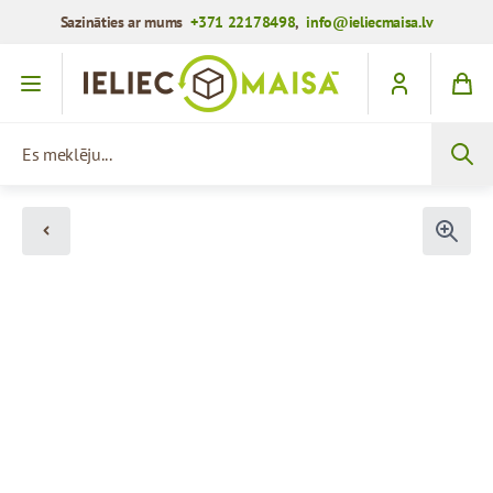
Sazināties ar mums
+371 22178498
,
info@ieliecmaisa.lv
Iet uz saturu
Es meklēju...