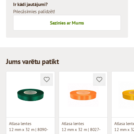
Ir kādi jautājumi?
Priecāsimies palīdzēt!
Sazinies ar Mums
Jums varētu patikt
Atlasa lentes
Atlasa lentes
Atlasa lent
12 mm x 32 m | 8090-
12 mm x 32 m | 8027-
12 mm x 32