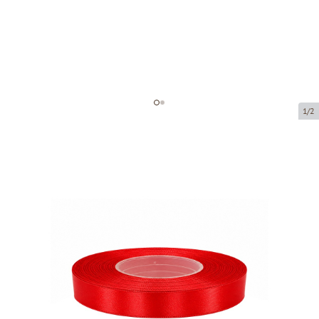
1/2
Atlasa lentes
Preces kods:
8055-12
Izmērs:
12 mm x 32 m
Prece ir pieejama saņemšanai pakomātā.
Cena par 1 gab.
2,42 €