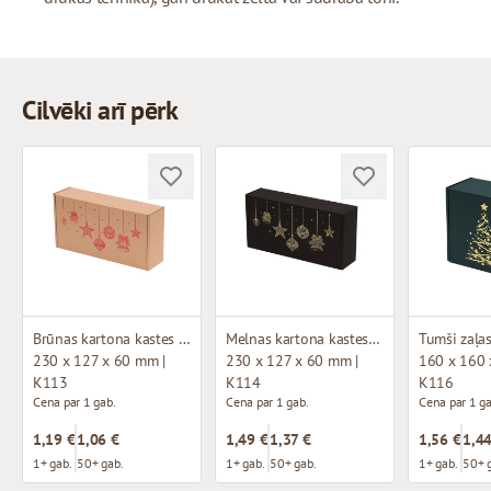
Cilvēki arī pērk
Brūnas kartona kastes ar Ziemassvētku dizainu (mikrogofras)
Melnas kartona kastes ar Ziemassvētku dizainu (mikrogofras)
230 x 127 x 60 mm |
230 x 127 x 60 mm |
160 x 160 
K113
K114
K116
Cena par 1 gab.
Cena par 1 gab.
Cena par 1 ga
1,19 €
1,06 €
1,49 €
1,37 €
1,56 €
1,44
1+ gab.
50+ gab.
1+ gab.
50+ gab.
1+ gab.
50+ 