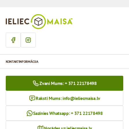
KONTAKTINFORMĀCIJA
Zvani Mums: + 371 22178498
Raksti Mums:
info@ieliecmaisa.lv
Sazinies Whatsapp: + 371 22178498
Norādes uz ieliecmaisa.lv