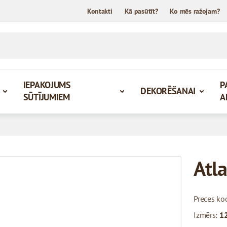
Kontakti
Kā pasūtīt?
Ko mēs ražojam?
IEPAKOJUMS
P
DEKORĒŠANAI
SŪTĪJUMIEM
A
Atla
Preces ko
Izmērs:
1