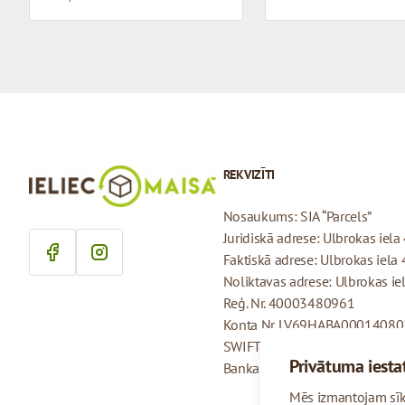
REKVIZĪTI
Nosaukums: SIA “Parcels”
Juridiskā adrese: Ulbrokas iela 
Faktiskā adrese: Ulbrokas iela 
Noliktavas adrese: Ulbrokas iel
Reģ. Nr. 40003480961
Konta Nr. LV69HABA0001408
SWIFT: HABALV22
Privātuma iesta
Banka: AS Swedbank
Mēs izmantojam sīkf