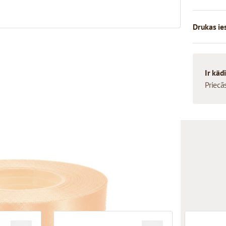
Drukas ie
Ir kād
Priecā