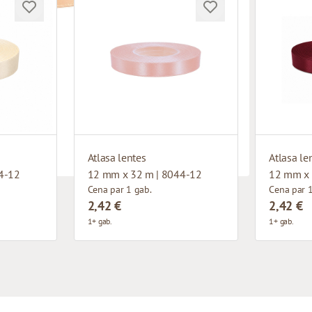
Atlasa lentes
Atlasa le
4-12
12 mm x 32 m | 8044-12
12 mm x 
Cena par 1 gab.
Cena par 1
2,42 €
2,42 €
1+ gab.
1+ gab.