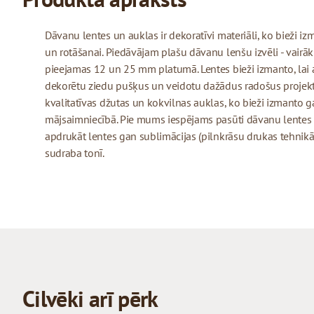
Dāvanu lentes un auklas ir dekoratīvi materiāli, ko bieži 
un rotāšanai. Piedāvājam plašu dāvanu lenšu izvēli - vairāk
pieejamas 12 un 25 mm platumā. Lentes bieži izmanto, lai 
dekorētu ziedu pušķus un veidotu dažādus radošus projekt
kvalitatīvas džutas un kokvilnas auklas, ko bieži izmanto
mājsaimniecībā. Pie mums iespējams pasūti dāvanu lentes
apdrukāt lentes gan sublimācijas (pilnkrāsu drukas tehnikā)
sudraba tonī.
Cilvēki arī pērk