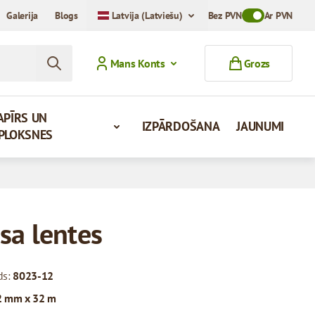
Galerija
Blogs
Latvija (Latviešu)
Bez PVN
Toggle VAT Mod
Ar PVN
Mans Konts
Grozs
APĪRS UN
IZPĀRDOŠANA
JAUNUMI
PLOKSNES
sa lentes
ds:
8023-12
2 mm x 32 m