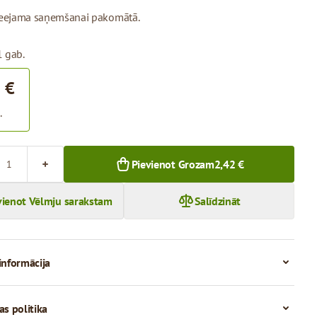
pieejama saņemšanai pakomātā.
1 gab.
 €
.
Pievienot Grozam
2,42 €
vienot Vēlmju sarakstam
Salīdzināt
informācija
as politika