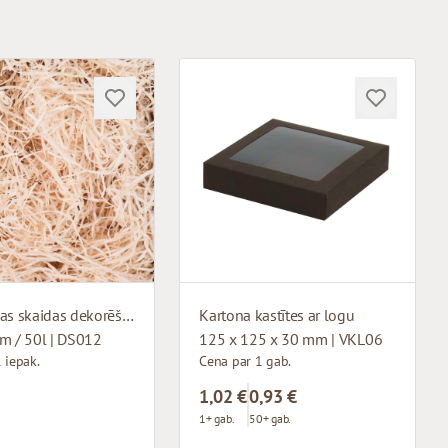
Koka vilnas skaidas dekorēšanai 1kg
Kartona kastītes ar logu
m / 50l | DS012
125 x 125 x 30 mm | VKL06
 iepak.
Cena par 1 gab.
1,02 €
0,93 €
1+ gab.
50+ gab.