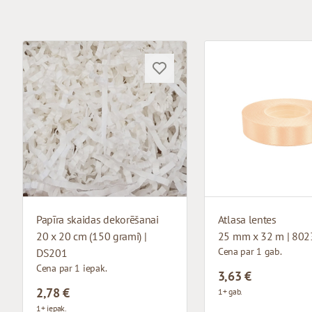
Papīra skaidas dekorēšanai
Atlasa lentes
20 x 20 cm (150 grami) |
25 mm x 32 m | 802
Cena par 1 gab.
DS201
Cena par 1 iepak.
3,63 €
2,78 €
1+ gab.
1+ iepak.