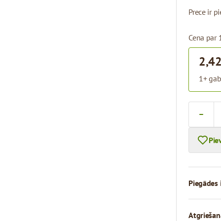
Prece ir 
Cena par 
2,42
1+ gab
Skaits
Pie
Piegādes 
Atgriešan