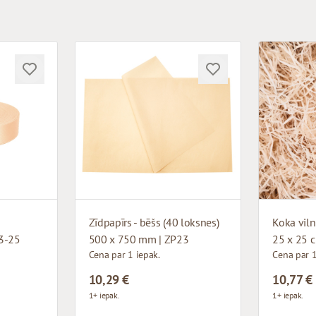
Zīdpapīrs - bēšs (40 loksnes)
3-25
500 x 750 mm | ZP23
25 x 25 c
Cena par 1 iepak.
Cena par 1
10,29 €
10,77 €
1+ iepak.
1+ iepak.