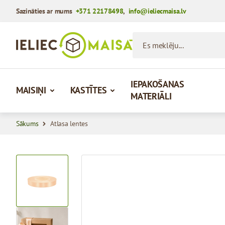
Sazināties ar mums
+371 22178498
,
info@ieliecmaisa.lv
Iet uz saturu
Es meklēju...
IEPAKOŠANAS
MAISIŅI
KASTĪTES
MATERIĀLI
Sākums
Atlasa lentes
View larger image
View larger image