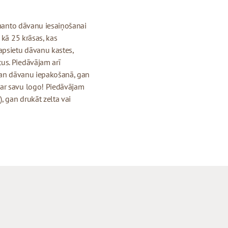
izmanto dāvanu iesaiņošanai
 kā 25 krāsas, kas
apsietu dāvanu kastes,
us. Piedāvājam arī
 gan dāvanu iepakošanā, gan
 ar savu logo! Piedāvājam
, gan drukāt zelta vai