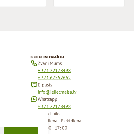
KONTAKTINFORMĀCIJA
Zvani Mums
+ 371 22178498
+ 371 67552662
E-pasts
info@ieliecmaisa.lv
Whatsapp
+ 371 22178498
Darba Laiks
Pirmdiena - Piektdiena
09 : 00 - 17: 00