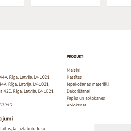
PRODUKTI
Maisiņi
44A, Rīga, Latvija, LV-1021
Kastītes
44A, Rīga, Latvija, LV-1021
Iepakošanas materiāli
a 42E, Rīga, Latvija, LV-1021
Dekorēšanai
Papīrs un aploksnes
053213
Aploksnes
Dāvanu kartītes
tījumi
Atmaksas politika
Privātuma politika
ailus, lai uzlabotu Jūsu