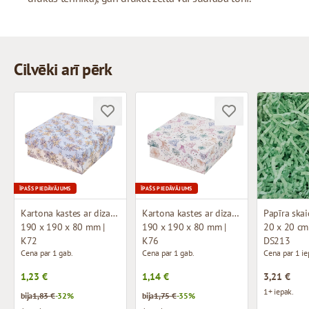
Cilvēki arī pērk
ĪPAŠS PIEDĀVĀJUMS
ĪPAŠS PIEDĀVĀJUMS
Kartona kastes ar dizainu (mikrogofras)
Kartona kastes ar dizainu (mikrogofras)
190 x 190 x 80 mm |
190 x 190 x 80 mm |
20 x 20 cm 
K72
K76
DS213
Cena par 1 gab.
Cena par 1 gab.
Cena par 1 ie
1,23 €
1,14 €
3,21 €
1+ iepak.
bija
1,83 €
-32%
bija
1,75 €
-35%