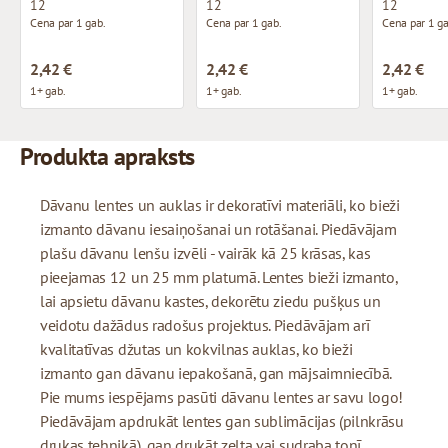
12
12
12
Cena par 1 gab.
Cena par 1 gab.
Cena par 1 ga
2,42 €
2,42 €
2,42 €
1+ gab.
1+ gab.
1+ gab.
Produkta apraksts
Dāvanu lentes un auklas ir dekoratīvi materiāli, ko bieži
izmanto dāvanu iesaiņošanai un rotāšanai. Piedāvājam
plašu dāvanu lenšu izvēli - vairāk kā 25 krāsas, kas
pieejamas 12 un 25 mm platumā. Lentes bieži izmanto,
lai apsietu dāvanu kastes, dekorētu ziedu pušķus un
veidotu dažādus radošus projektus. Piedāvājam arī
kvalitatīvas džutas un kokvilnas auklas, ko bieži
izmanto gan dāvanu iepakošanā, gan mājsaimniecībā.
Pie mums iespējams pasūti dāvanu lentes ar savu logo!
Piedāvājam apdrukāt lentes gan sublimācijas (pilnkrāsu
drukas tehnikā), gan drukāt zelta vai sudraba tonī.