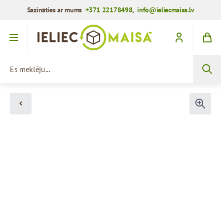
Sazināties ar mums
+371 22178498
,
info@ieliecmaisa.lv
Iet uz saturu
Es meklēju...