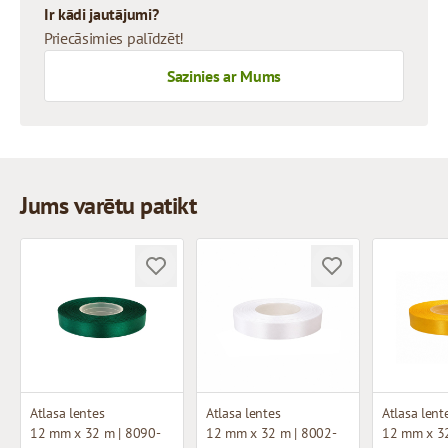
Ir kādi jautājumi?
Priecāsimies palīdzēt!
Sazinies ar Mums
Jums varētu patikt
Atlasa lentes
Atlasa lentes
Atlasa lent
12 mm x 32 m | 8090-
12 mm x 32 m | 8002-
12 mm x 32