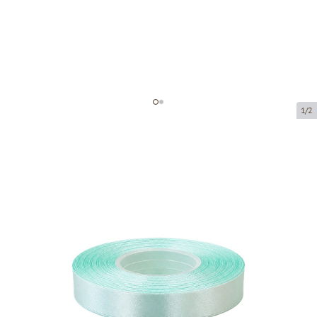
1/2
Atlasa lentes
Preces kods:
8064-12
Izmērs:
12 mm x 32 m
Prece ir pieejama saņemšanai pakomātā.
Cena par 1 gab.
2,42 €