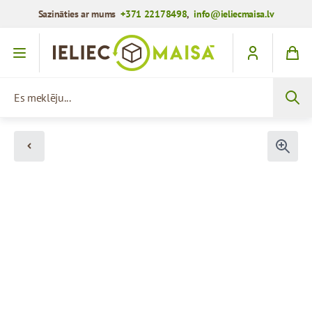
Sazināties ar mums
+371 22178498
,
info@ieliecmaisa.lv
Iet uz saturu
Es meklēju...