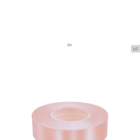
1/2
Atlasa lentes
Preces kods:
8044-25
Izmērs:
25 mm x 32 m
Prece ir pieejama saņemšanai pakomātā.
Cena par 1 gab.
3,63 €