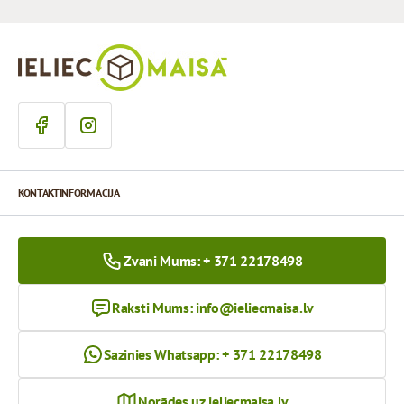
KONTAKTINFORMĀCIJA
Zvani Mums: + 371 22178498
Raksti Mums:
info@ieliecmaisa.lv
Sazinies Whatsapp: + 371 22178498
Norādes uz ieliecmaisa.lv