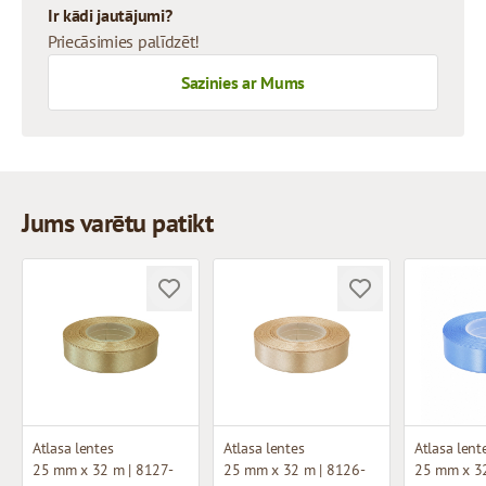
Ir kādi jautājumi?
Priecāsimies palīdzēt!
Sazinies ar Mums
Jums varētu patikt
Atlasa lentes
Atlasa lentes
Atlasa lent
25 mm x 32 m | 8127-
25 mm x 32 m | 8126-
25 mm x 32