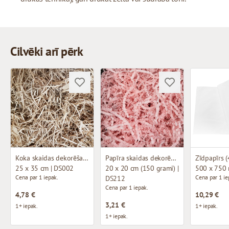
Cilvēki arī pērk
Koka skaidas dekorēšanai
Papīra skaidas dekorēšanai
Zīdpapīrs (
25 x 35 cm | DS002
20 x 20 cm (150 grami) |
500 x 750
Cena par 1 iepak.
Cena par 1 ie
DS212
Cena par 1 iepak.
4,78 €
10,29 €
3,21 €
1+ iepak.
1+ iepak.
1+ iepak.