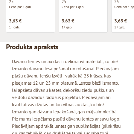
25
25
25
Cena par 1 gab.
Cena par 1 gab.
Cena par 1 ga
3,63 €
3,63 €
3,63 €
1+ gab.
1+ gab.
1+ gab.
Produkta apraksts
Dāvanu lentes un auklas ir dekoratīvi materiāli, ko bieži
izmanto dāvanu iesaiņošanai un rotāšanai. Piedāvājam
plašu dāvanu lenšu izvēli - vairāk kā 25 krāsas, kas
pieejamas 12 un 25 mm platumā. Lentes bieži izmanto,
lai apsietu dāvanu kastes, dekorētu ziedu pušķus un
veidotu dažādus radošus projektus. Piedāvājam arī
kvalitatīvas džutas un kokvilnas auklas, ko bieži
izmanto gan dāvanu iepakošanā, gan mājsaimniecībā.
Pie mums iespējams pasūti dāvanu lentes ar savu logo!
Piedāvājam apdrukāt lentes gan sublimācijas (pilnkrāsu
drukas tehnikā), gan drukāt zelta vai sudraba tonī.