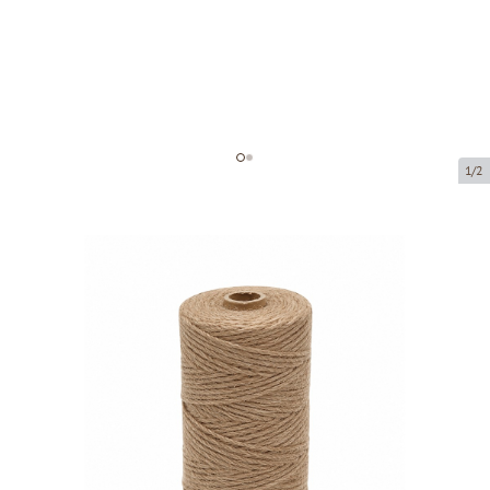
1/2
Auklas
Preces kods:
RS02
Izmērs:
1.5 mm x 100 metri
Materiāls:
Džutas aukla
Prece ir pieejama saņemšanai pakomātā.
Cena par 1 gab.