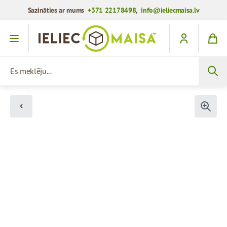
Sazināties ar mums
+371 22178498
,
info@ieliecmaisa.lv
Iet uz saturu
Es meklēju...