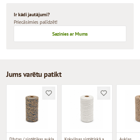
Ir kādi jautājumi?
Priecāsimies palīdzēt!
Sazinies ar Mums
Jums varētu patikt
Džutas / sintētikas aukla
Kokvilnas sintētiskā aukla BALTA
Auklas