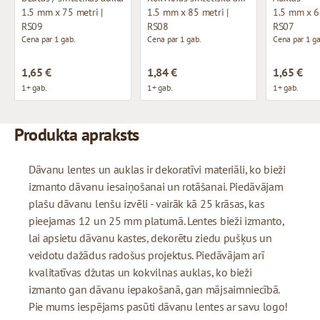
1.5 mm x 75 metri |
1.5 mm x 85 metri |
1.5 mm x 65
RS09
RS08
RS07
Cena par 1 gab.
Cena par 1 gab.
Cena par 1 ga
1,65 €
1,84 €
1,65 €
1+ gab.
1+ gab.
1+ gab.
Produkta apraksts
Dāvanu lentes un auklas ir dekoratīvi materiāli, ko bieži
izmanto dāvanu iesaiņošanai un rotāšanai. Piedāvājam
plašu dāvanu lenšu izvēli - vairāk kā 25 krāsas, kas
pieejamas 12 un 25 mm platumā. Lentes bieži izmanto,
lai apsietu dāvanu kastes, dekorētu ziedu pušķus un
veidotu dažādus radošus projektus. Piedāvājam arī
kvalitatīvas džutas un kokvilnas auklas, ko bieži
izmanto gan dāvanu iepakošanā, gan mājsaimniecībā.
Pie mums iespējams pasūti dāvanu lentes ar savu logo!