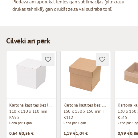
Piedāvājam apdrukāt lentes gan sublimācijas (pilnkrāsu
drukas tehnikā), gan drukāt zelta vai sudraba tonī.
Cilvēki arī pērk
Kartona kastītes bez loga (mikrogofras)
Kartona kastītes bez loga (mikrogofras)
110 x 110 x 110 mm |
150 x 150 x 150 mm |
130 x 130 
KV53
K112
KL45
Cena par 1 gab.
Cena par 1 gab.
Cena par 1 ga
0,64 €
0,56 €
1,19 €
1,04 €
0,99 €
0,86