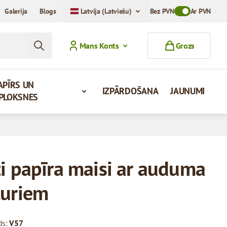
Galerija
Blogs
Latvija (Latviešu)
Bez PVN
Toggle VAT Mod
Ar PVN
Mans Konts
Grozs
APĪRS UN
IZPĀRDOŠANA
JAUNUMI
PLOKSNES
ti papīra maisi ar auduma
turiem
ds:
V57