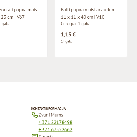
Balti horizontāli papīra maisi ar auduma rokturiem
Balti papīra maisi ar auduma rokturiem
 23 cm | V67
11 x 11 x 40 cm | V10
 gab.
Cena par 1 gab.
1,15 €
1+ gab.
KONTAKTINFORMĀCIJA
Zvani Mums
+ 371 22178498
+ 371 67552662
E-pasts