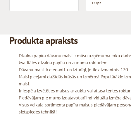
1+ gab.
Produkta apraksts
Dizaina papīra dāvanu maisi ir mūsu uzņēmuma roku darbs,
kvalitātes dizaina papīra un auduma rokturiem.
Dāvanu maisi ir eleganti un izturīgi, jo tiek izmantots 170 
Maisi pieejami dažādās krāsās un izmēros! Populārākie izmēr
maisi.
Ir iespēja izvēlēties maisus ar auklu vai atlasa lentes roktu
Piedāvājam pie mums izgatavot arī individuāla izmēra dāv
Visus veikala sortimenta papīra maisus piedāvājam personal
sietspiedes tehnikā!