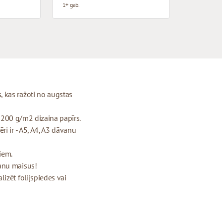
1+ gab.
 kas ražoti no augstas
- 200 g/m2 dizaina papīrs.
i ir - A5, A4, A3 dāvanu
riem.
anu maisus!
izēt folijspiedes vai