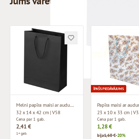
Jums varētu patikt
ĪPAŠS PIEDĀVĀJUMS
Melni papīra maisi ar auduma rokturiem
32 x 14 x 42 cm | V58
23 x 10 x 33 cm | V
Cena par 1 gab.
Cena par 1 gab.
2,41 €
1,28 €
1+ gab.
bija
1,60 €
-20%