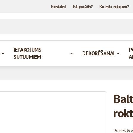
Kontakti
Kā pasūtīt?
Ko mēs ražojam?
IEPAKOJUMS
P
DEKORĒŠANAI
SŪTĪJUMIEM
A
Bal
rok
Preces ko