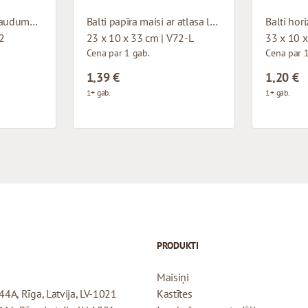
Balti papīra maisi ar auduma rokturiem
Balti papīra maisi ar atlasa lentes rokturiem
62
23 x 10 x 33 cm | V72-L
33 x 10 x
Cena par 1 gab.
Cena par 1
1,39 €
1,20 €
1+ gab.
1+ gab.
PRODUKTI
Maisiņi
44A, Rīga, Latvija, LV-1021
Kastītes