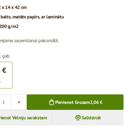
 x 14 x 42 cm
:
balts, matēts papīrs, ar laminātu
200 g/m2
pieejama saņemšanai pakomātā.
1 gab.
 €
.
Pievienot Grozam
2,06 €
vienot Vēlmju sarakstam
Salīdzināt