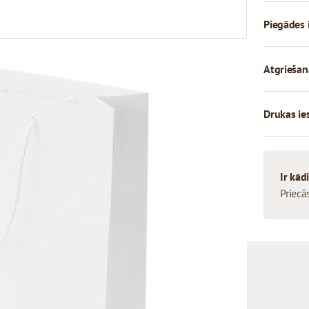
Piegādes 
Atgriešan
Drukas ie
Ir kād
Priecā