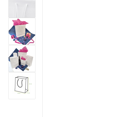
View larger image
View larger image
View larger image