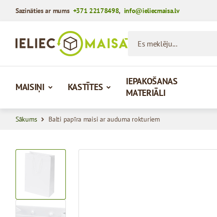
Sazināties ar mums
+371 22178498
,
info@ieliecmaisa.lv
Iet uz saturu
Es meklēju...
IEPAKOŠANAS
MAISIŅI
KASTĪTES
MATERIĀLI
Sākums
Balti papīra maisi ar auduma rokturiem
View larger image
View larger image