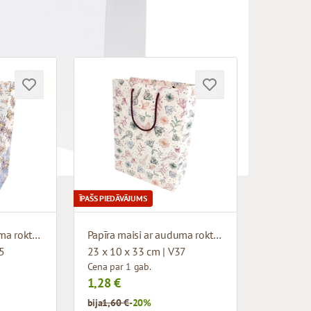
ĪPAŠS PIEDĀVĀJUMS
Papīra maisi ar auduma rokturiem un dizainu
Papīra maisi ar auduma rokturiem un dizainu
35
23 x 10 x 33 cm | V37
Cena par 1 gab.
1,28 €
bija
1,60 €
-20%