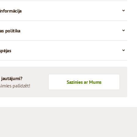
informācija
as politika
spējas
i jautājumi?
Sazinies ar Mums
simies palīdzēt!