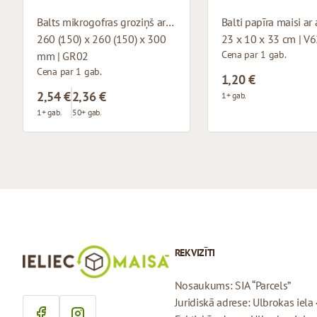
Balts mikrogofras groziņš ar auduma rokturiem
260 (150) x 260 (150) x 300
23 x 10 x 33 cm | V
Cena par 1 gab.
mm | GR02
Cena par 1 gab.
1,20 €
2,54 €
2,36 €
1+ gab.
1+ gab.
50+ gab.
REKVIZĪTI
Nosaukums: SIA “Parcels”
Juridiskā adrese: Ulbrokas iela 