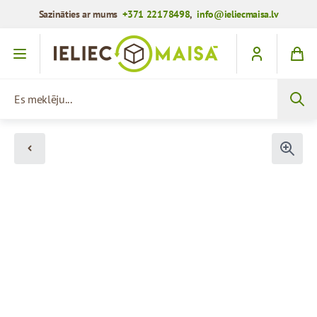
Sazināties ar mums
+371 22178498
,
info@ieliecmaisa.lv
Iet uz saturu
Es meklēju...