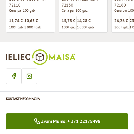
72110
72130
72180
Cena par 100 gab.
Cena par 100 gab.
Cena par 100
11,74 €
10,65 €
15,73 €
14,28 €
26,26 €
23
100+ gab.
1 000+ gab.
100+ gab.
1 000+ gab.
100+ gab.
1 
KONTAKTINFORMĀCIJA
Zvani Mums: + 371 22178498