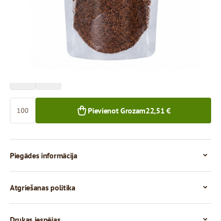
Cena par 100 gab.
22,51 €
20,45 €
100+ gab.
1 000+ gab.
Skaits
Pievienot Grozam
22,51 €
Piegādes informācija
Atgriešanas politika
Drukas iespējas