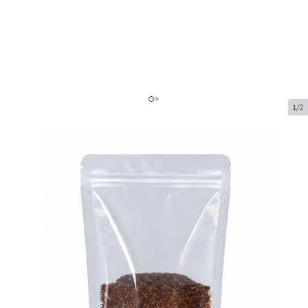
1/2
Caurspīdīgi maisi ar zip-lock
aizdari
Preces kods:
72160
Izmērs:
160 x 80 x 270 mm
Materiāls:
Pet12/Pe110
Prece ir pieejama saņemšanai pakomātā.