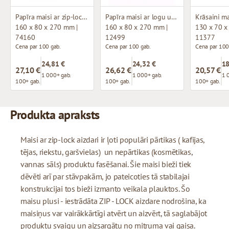
Papīra maisi ar zip-lock aizdari
Papīra maisi ar logu un zip-lock aizdari
160 x 80 x 270 mm |
160 x 80 x 270 mm |
130 x 70 x
74160
12499
11377
Cena par 100 gab.
Cena par 100 gab.
Cena par 100
24,81 €
24,32 €
18
27,10 €
26,62 €
20,57 €
1 000+ gab.
1 000+ gab.
1 
100+ gab.
100+ gab.
100+ gab.
Produkta apraksts
Maisi ar zip-lock aizdari ir ļoti populāri pārtikas ( kafijas,
tējas, riekstu, garšvielas) un nepārtikas (kosmētikas,
vannas sāls) produktu fasēšanai. Šie maisi bieži tiek
dēvēti arī par stāvpakām, jo pateicoties tā stabilajai
konstrukcijai tos bieži izmanto veikala plauktos. Šo
maisu plusi - iestrādāta ZIP - LOCK aizdare nodrošina, ka
maisiņus var vairākkārtīgi atvērt un aizvērt, tā saglabājot
produktu svaigu un aizsargātu no mitruma vai gaisa.