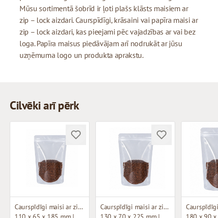
Mūsu sortimentā šobrīd ir ļoti plašs klāsts maisiem ar
zip – lock aizdari. Caurspīdīgi, krāsaini vai papīra maisi ar
zip – lock aizdari, kas pieejami pēc vajadzības ar vai bez
loga. Papīra maisus piedāvājam arī nodrukāt ar jūsu
uzņēmuma logo un produkta aprakstu.
Cilvēki arī pērk
Caurspīdīgi maisi ar zip-lock aizdari
Caurspīdīgi maisi ar zip-lock aizdari
110 x 65 x 185 mm |
130 x 70 x 225 mm |
180 x 90 x