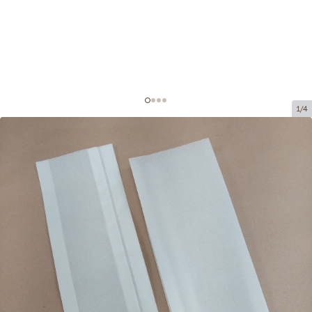
1/4
Cepampapīra tūtas
Preces kods:
CP108
Izmērs:
110 x 35 x 330 mm
Prece ir pieejama saņemšanai pakomātā.
Cena par 1 000 gab.
81,92 €