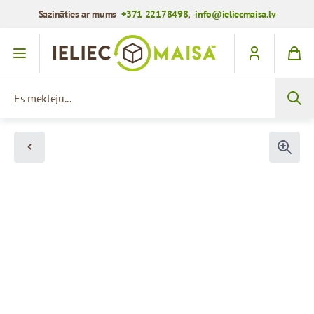
Sazināties ar mums
+371 22178498
,
info@ieliecmaisa.lv
Iet uz saturu
Es meklēju...