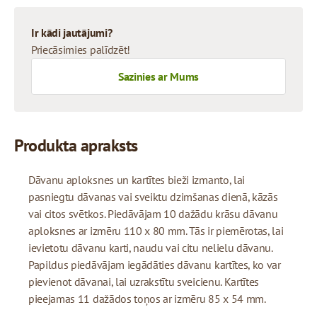
Ir kādi jautājumi?
Priecāsimies palīdzēt!
Sazinies ar Mums
Produkta apraksts
Dāvanu aploksnes un kartītes bieži izmanto, lai
pasniegtu dāvanas vai sveiktu dzimšanas dienā, kāzās
vai citos svētkos. Piedāvājam 10 dažādu krāsu dāvanu
aploksnes ar izmēru 110 x 80 mm. Tās ir piemērotas, lai
ievietotu dāvanu karti, naudu vai citu nelielu dāvanu.
Papildus piedāvājam iegādāties dāvanu kartītes, ko var
pievienot dāvanai, lai uzrakstītu sveicienu. Kartītes
pieejamas 11 dažādos toņos ar izmēru 85 x 54 mm.