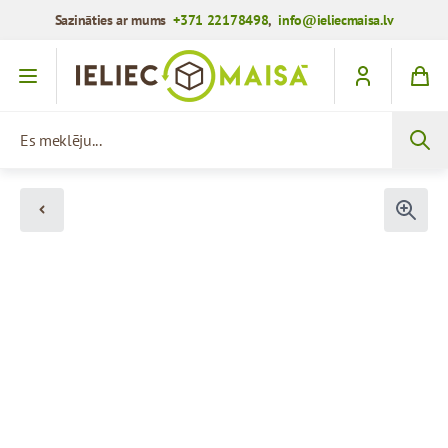
Sazināties ar mums
+371 22178498
,
info@ieliecmaisa.lv
Iet uz saturu
Es meklēju...