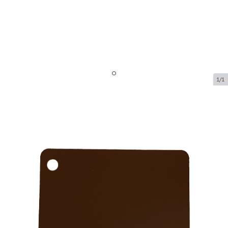
1/1
Dāvanu kartītes
Preces kods:
MK05
Izmērs:
85 x 54 mm
Biezums:
320 g/m2
Prece ir pieejama saņemšanai pakomātā.
Cena par 1 gab.