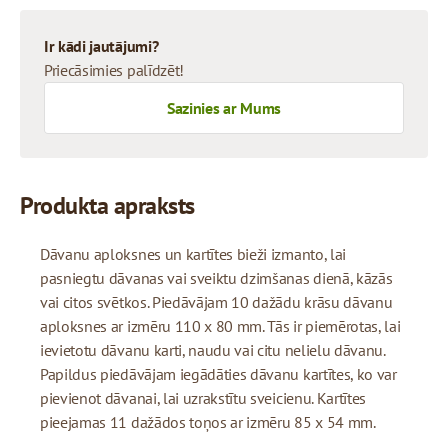
Ir kādi jautājumi?
Priecāsimies palīdzēt!
Sazinies ar Mums
Produkta apraksts
Dāvanu aploksnes un kartītes bieži izmanto, lai
pasniegtu dāvanas vai sveiktu dzimšanas dienā, kāzās
vai citos svētkos. Piedāvājam 10 dažādu krāsu dāvanu
aploksnes ar izmēru 110 x 80 mm. Tās ir piemērotas, lai
ievietotu dāvanu karti, naudu vai citu nelielu dāvanu.
Papildus piedāvājam iegādāties dāvanu kartītes, ko var
pievienot dāvanai, lai uzrakstītu sveicienu. Kartītes
pieejamas 11 dažādos toņos ar izmēru 85 x 54 mm.