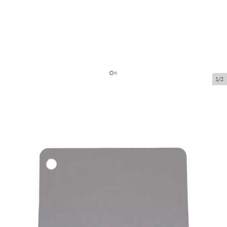
1/2
Dāvanu kartītes
Preces kods:
MK07
Izmērs:
85 x 54 mm
Biezums:
170 g/m2
Prece ir pieejama saņemšanai pakomātā.
Cena par 1 gab.