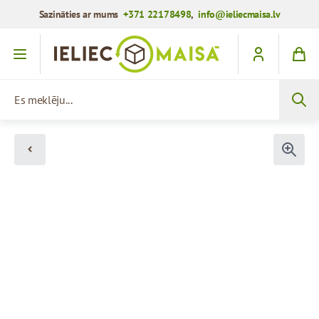
Sazināties ar mums
+371 22178498
,
info@ieliecmaisa.lv
Iet uz saturu
Es meklēju...