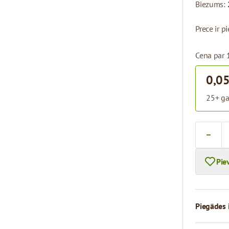
Biezums:
Prece ir 
Cena par 
0,05
25+ ga
Skaits
Pie
Piegādes 