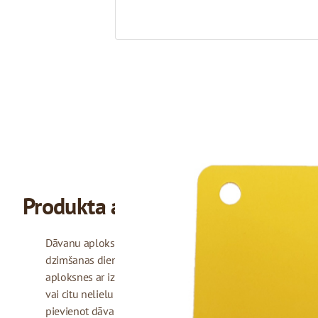
Produkta apraksts
Dāvanu aploksnes un kartītes bieži izmanto, lai pasniegtu 
dzimšanas dienā, kāzās vai citos svētkos. Piedāvājam 10 
aploksnes ar izmēru 110 x 80 mm. Tās ir piemērotas, lai ie
vai citu nelielu dāvanu. Papildus piedāvājam iegādāties dāv
pievienot dāvanai, lai uzrakstītu sveicienu. Kartītes pieej