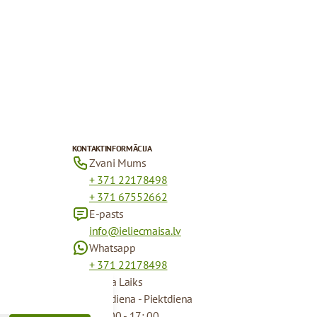
KONTAKTINFORMĀCIJA
Zvani Mums
+ 371 22178498
+ 371 67552662
E-pasts
info@ieliecmaisa.lv
Whatsapp
+ 371 22178498
Darba Laiks
Pirmdiena - Piektdiena
09 : 00 - 17: 00