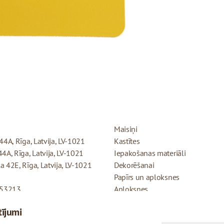
PRODUKTI
Maisiņi
44A, Rīga, Latvija, LV-1021
Kastītes
44A, Rīga, Latvija, LV-1021
Iepakošanas materiāli
a 42E, Rīga, Latvija, LV-1021
Dekorēšanai
Papīrs un aploksnes
053213
Aploksnes
Dāvanu kartītes
tījumi
Atmaksas politika