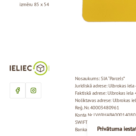
izmēru 85 x 54 mm.
REKVIZĪTI
Nosaukums: SIA “Parcels”
Juridiskā adrese: Ulbrokas iela 
Faktiskā adrese: Ulbrokas iela 
Noliktavas adrese: Ulbrokas iel
Reģ. Nr. 40003480961
Konta Nr. LV69HABA0001408
SWIFT: HABALV22
Privātuma iesta
Banka: AS Swedbank