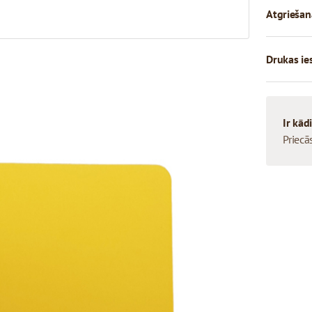
Atgriešan
Drukas ie
Ir kād
Priecā
dāvanas vai sveiktu
dažādu krāsu dāvanu
vietotu dāvanu karti, naudu
anu kartītes, ko var
amas 11 dažādos toņos ar