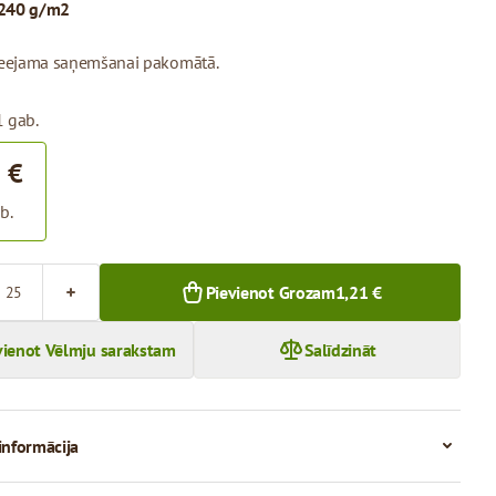
240 g/m2
pieejama saņemšanai pakomātā.
1 gab.
 €
b.
Pievienot Grozam
1,21 €
vienot Vēlmju sarakstam
Salīdzināt
informācija