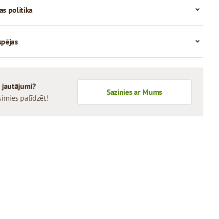
as politika
spējas
i jautājumi?
Sazinies ar Mums
simies palīdzēt!