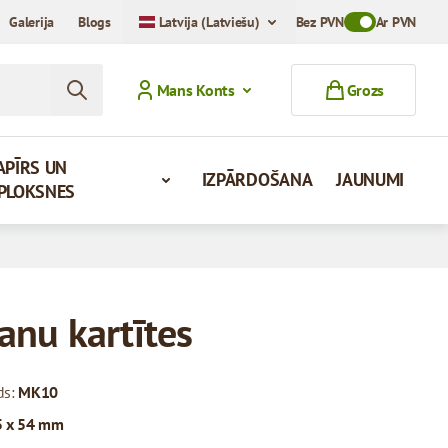
Galerija
Blogs
Latvija (Latviešu)
Bez PVN
Toggle VAT Mod
Ar PVN
Mans Konts
Grozs
APĪRS UN
IZPĀRDOŠANA
JAUNUMI
PLOKSNES
anu kartītes
ds:
MK10
5 x 54 mm