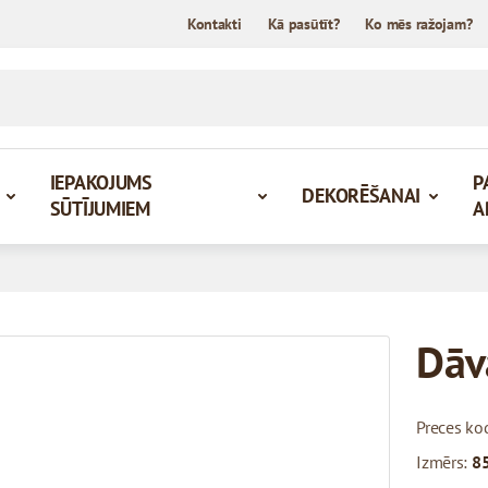
Kontakti
Kā pasūtīt?
Ko mēs ražojam?
IEPAKOJUMS
P
DEKORĒŠANAI
SŪTĪJUMIEM
A
Dāv
Preces ko
Izmērs:
8