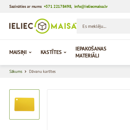
Sazināties ar mums
+371 22178498
,
info@ieliecmaisa.lv
Iet uz saturu
Es meklēju...
IEPAKOŠANAS
MAISIŅI
KASTĪTES
MATERIĀLI
Sākums
Dāvanu kartītes
View larger image