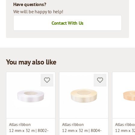
Have questions?
We will be happy to help!
Contact With Us
You may also like
Atlas ribbon
Atlas ribbon
Atlas ribbo
12 mm x 32 m | 8002-
12 mm x 32 m | 8004-
12 mm x 32