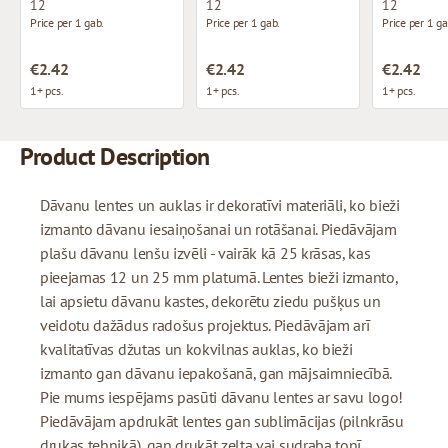
12
12
12
Price per 1 gab.
Price per 1 gab.
Price per 1 ga
€2.42
€2.42
€2.42
1+ pcs.
1+ pcs.
1+ pcs.
Product Description
Dāvanu lentes un auklas ir dekoratīvi materiāli, ko bieži
izmanto dāvanu iesaiņošanai un rotāšanai. Piedāvājam
plašu dāvanu lenšu izvēli - vairāk kā 25 krāsas, kas
pieejamas 12 un 25 mm platumā. Lentes bieži izmanto,
lai apsietu dāvanu kastes, dekorētu ziedu pušķus un
veidotu dažādus radošus projektus. Piedāvājam arī
kvalitatīvas džutas un kokvilnas auklas, ko bieži
izmanto gan dāvanu iepakošanā, gan mājsaimniecībā.
Pie mums iespējams pasūti dāvanu lentes ar savu logo!
Piedāvājam apdrukāt lentes gan sublimācijas (pilnkrāsu
drukas tehnikā), gan drukāt zelta vai sudraba tonī.