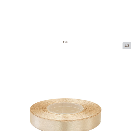
1/2
Atlas ribbon
Product code:
8126-12
Size:
12 mm x 32 m
Product can be collected from a pickup point.
Price per 1 piece
€2.42