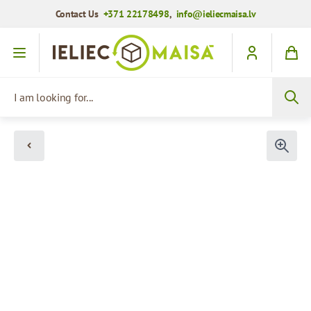
Contact Us
+371 22178498
,
info@ieliecmaisa.lv
Skip to Content
I am looking for...