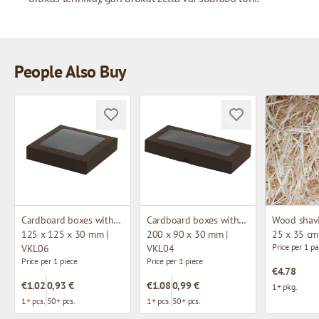
People Also Buy
Cardboard boxes with window
Cardboard boxes with window
125 x 125 x 30 mm |
200 x 90 x 30 mm |
25 x 35 cm
Price per 1 p
VKL06
VKL04
Price per 1 piece
Price per 1 piece
€4.78
€1.02
0,93 €
€1.08
0,99 €
1+ pkg.
1+ pcs.
50+ pcs.
1+ pcs.
50+ pcs.