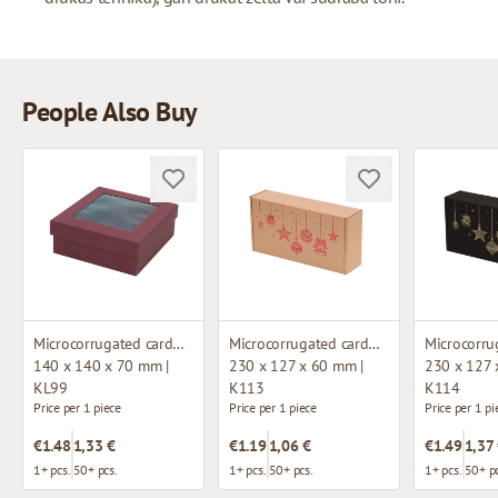
People Also Buy
Microcorrugated cardboard box with window
Microcorrugated cardboard box
140 x 140 x 70 mm |
230 x 127 x 60 mm |
230 x 127 
KL99
K113
K114
Price per 1 piece
Price per 1 piece
Price per 1 pi
€1.48
1,33 €
€1.19
1,06 €
€1.49
1,37
1+ pcs.
50+ pcs.
1+ pcs.
50+ pcs.
1+ pcs.
50+ pc