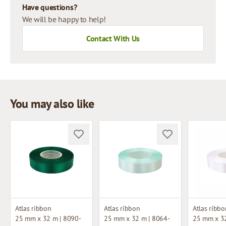
Have questions?
We will be happy to help!
Contact With Us
You may also like
Atlas ribbon
Atlas ribbon
Atlas ribbo
25 mm x 32 m | 8090-
25 mm x 32 m | 8064-
25 mm x 32