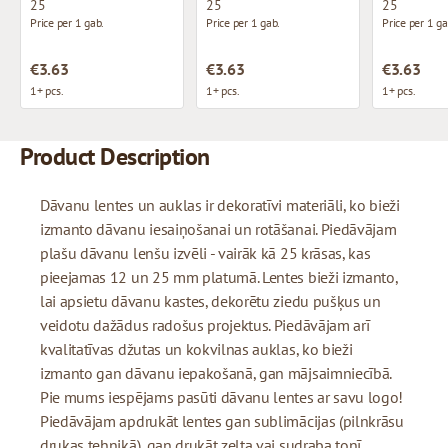
25
25
25
Price per 1 gab.
Price per 1 gab.
Price per 1 ga
€3.63
€3.63
€3.63
1+ pcs.
1+ pcs.
1+ pcs.
Product Description
Dāvanu lentes un auklas ir dekoratīvi materiāli, ko bieži
izmanto dāvanu iesaiņošanai un rotāšanai. Piedāvājam
plašu dāvanu lenšu izvēli - vairāk kā 25 krāsas, kas
pieejamas 12 un 25 mm platumā. Lentes bieži izmanto,
lai apsietu dāvanu kastes, dekorētu ziedu pušķus un
veidotu dažādus radošus projektus. Piedāvājam arī
kvalitatīvas džutas un kokvilnas auklas, ko bieži
izmanto gan dāvanu iepakošanā, gan mājsaimniecībā.
Pie mums iespējams pasūti dāvanu lentes ar savu logo!
Piedāvājam apdrukāt lentes gan sublimācijas (pilnkrāsu
drukas tehnikā), gan drukāt zelta vai sudraba tonī.