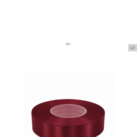
1/2
Atlas ribbon
Product code:
8060-25
Size:
25 mm x 32 m
Product can be collected from a pickup point.
Price per 1 piece
€3.63