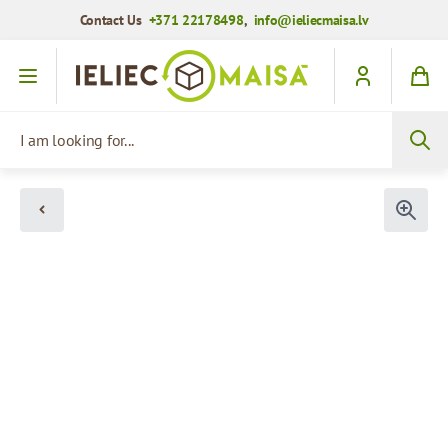
Contact Us
+371 22178498
,
info@ieliecmaisa.lv
Skip to Content
I am looking for...