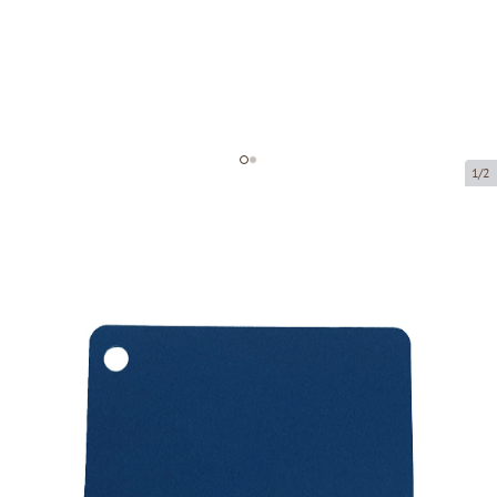
1/2
Gift cards
Product code:
MK02
Size:
85 x 54 mm
Thickness:
215 g/m2
Product can be collected from a pickup point.
Price per 1 piece