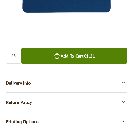
€0.05
25+ pcs.
Quantity
Add To Cart
€1.21
Delivery Info
Return Policy
Printing Options