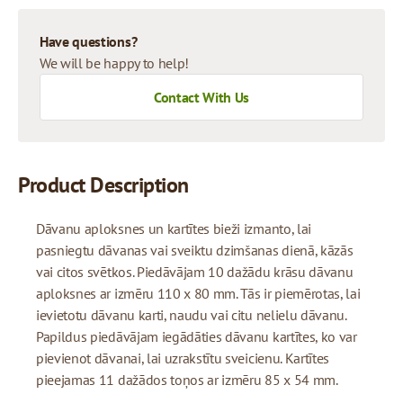
Have questions?
We will be happy to help!
Contact With Us
Product Description
Dāvanu aploksnes un kartītes bieži izmanto, lai
pasniegtu dāvanas vai sveiktu dzimšanas dienā, kāzās
vai citos svētkos. Piedāvājam 10 dažādu krāsu dāvanu
aploksnes ar izmēru 110 x 80 mm. Tās ir piemērotas, lai
ievietotu dāvanu karti, naudu vai citu nelielu dāvanu.
Papildus piedāvājam iegādāties dāvanu kartītes, ko var
pievienot dāvanai, lai uzrakstītu sveicienu. Kartītes
pieejamas 11 dažādos toņos ar izmēru 85 x 54 mm.