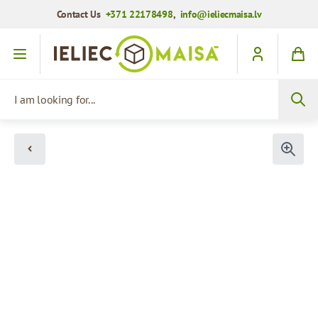
Contact Us
+371 22178498
,
info@ieliecmaisa.lv
Skip to Content
I am looking for...