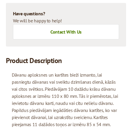
Have questions?
We will be happy to help!
Contact With Us
Product Description
Dāvanu aploksnes un kartītes bieži izmanto, lai
pasniegtu dāvanas vai sveiktu dzimšanas dienā, kāzās
vai citos svētkos. Piedāvājam 10 dažādu krāsu dāvanu
aploksnes ar izmēru 110 x 80 mm. Tās ir piemērotas, lai
ievietotu dāvanu karti, naudu vai citu nelielu dāvanu.
Papildus piedāvājam iegādāties dāvanu kartītes, ko var
pievienot dāvanai, lai uzrakstītu sveicienu. Kartītes
pieejamas 11 dažādos toņos ar izmēru 85 x 54 mm.