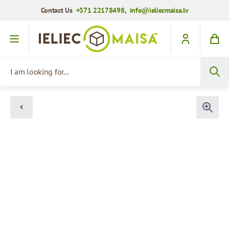
Contact Us
+371 22178498
,
info@ieliecmaisa.lv
Skip to Content
I am looking for...