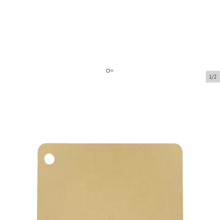
1/2
Gift cards
Product code:
MK06
Size:
85 x 54 mm
Thickness:
170 g/m2
Product can be collected from a pickup point.
Price per 1 piece