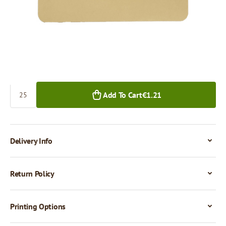
€0.05
25+ pcs.
Quantity
Add To Cart
€1.21
Delivery Info
Return Policy
Printing Options