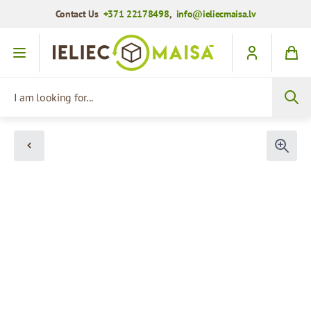
Contact Us
+371 22178498
,
info@ieliecmaisa.lv
Skip to Content
I am looking for...