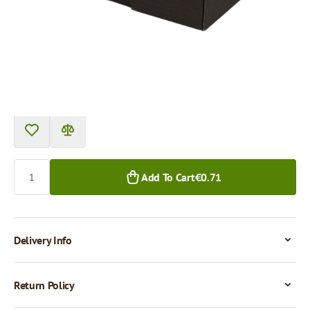
Price per 1 piece
€0.71
€0.63
1+ pcs.
50+ pcs.
Quantity
Add To Cart
€0.71
Delivery Info
Return Policy