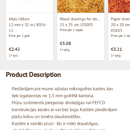
Atlas ribbon
Wood shavings for decoration
12 mm x 32 m | 8016-
25 x 35 cm | DS003
20 x 20 cm 
Price per 1 iepak.
12
DS203
Price per 1 gab.
Price per 1 ie
€5.08
€2.42
€3.21
1+ pkg.
1+ pcs.
1+ pkg.
Product Description
Piedāvājam pie mums ražotas mikrogofras kastes, kas
tiek izgatavotas no 1,5 mm gofrētā kartona.
Mūsu sortimentā pieejamas divdaļīgas vai FEFCO
konstrukcijas kastes ar vai bez loga. Kastēm piedāvājam
plašu krāsu un izmēra daudzveidību.
Kastēm ir vairāki plusi - tās ir videi draudzīgas,