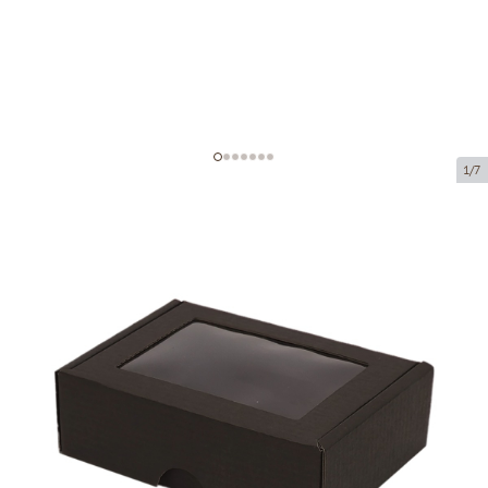
1/7
Microcorrugated cardboard box
with window
Product code:
KLM47
Size:
120 x 90 x 40 mm
Material:
black corrugated cardboard
Thickness:
1.5 mm
Product can be collected from a pickup point.