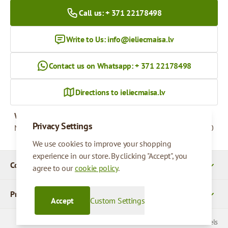
Call us: + 371 22178498
Write to Us:
info@ieliecmaisa.lv
Contact us on Whatsapp: + 371 22178498
Directions to ieliecmaisa.lv
Working hours
Privacy Settings
Monday - Friday
09:00 - 17:00
We use cookies to improve your shopping
experience in our store. By clicking "Accept", you
Company Details
agree to our
cookie policy
.
Products
Accept
Custom Settings
© 2026 SIA Parcels