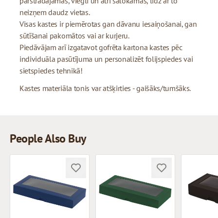
pārstrādājamas, viegli un ātri salokāmas, līdz ar to
neizņem daudz vietas.
Visas kastes ir piemērotas gan dāvanu iesaiņošanai, gan
sūtīšanai pakomātos vai ar kurjeru.
Piedāvājam arī izgatavot gofrēta kartona kastes pēc
individuāla pasūtījuma un personalizēt folijspiedes vai
sietspiedes tehnikā!
Kastes materiāla tonis var atšķirties - gaišāks/tumšāks.
People Also Buy