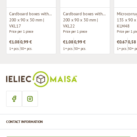
Cardboard boxes with window
Cardboard boxes with window
200 x 90 x 30 mm |
200 x 90 x 30 mm |
135 x 90 x
VKL17
VKL22
KLM48
Price per 1 piece
Price per 1 piece
Price per 1 pi
€1.08
0,99 €
€1.08
0,99 €
€0.67
0,58
1+ pcs.
50+ pcs.
1+ pcs.
50+ pcs.
1+ pcs.
50+ pc
CONTACT INFORMATION