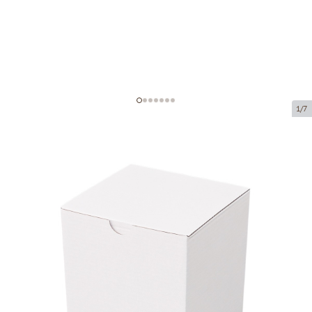
1/7
Microcorrugated cardboard box
Product code:
KV53
Size:
110 x 110 x 110 mm
Material:
white corrugated cardboard
Thickness:
1.5 mm
Product can be collected from a pickup point.