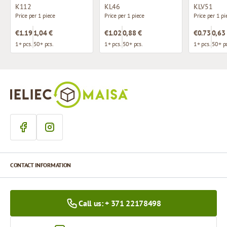
K112
KL46
KLV51
Price per 1 piece
Price per 1 piece
Price per 1 pi
€1.19
1,04 €
€1.02
0,88 €
€0.73
0,63
1+ pcs.
50+ pcs.
1+ pcs.
50+ pcs.
1+ pcs.
50+ pc
CONTACT INFORMATION
Call us: + 371 22178498