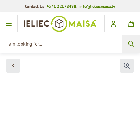
Contact Us
+371 22178498
,
info@ieliecmaisa.lv
Skip to Content
I am looking for...