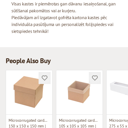
Visas kastes ir piemērotas gan dāvanu iesaiņošanai, gan
sūtīšanai pakomātos vai ar kurjeru.
Piedāvājam arī izgatavot gofrēta kartona kastes pēc
individuāla pasūtījuma un personalizēt folijspiedes vai
sietspiedes tehnikā!
People Also Buy
Microcorrugated cardboard box
Microcorrugated cardboard box with window
150 x 150 x 150 mm |
105 x 105 x 105 mm |
275 x 55 x