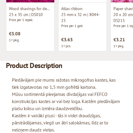
Wood shavings for decoration
Atlas ribbon
25 x 35 cm | DS010
25 mm x 32 m | 8044-
20 x 20 cm 
Price per 1 iepak.
25
DS215
Price per 1 gab.
Price per 1 ie
€5.08
€3.63
€3.21
1+ pkg.
1+ pcs.
1+ pkg.
Product Description
Piedāvājam pie mums ražotas mikrogofras kastes, kas
tiek izgatavotas no 1,5 mm gofrētā kartona.
Mūsu sortimentā pieejamas divdaļīgas vai FEFCO
konstrukcijas kastes ar vai bez loga. Kastēm piedāvājam
plašu krāsu un izmēra daudzveidību.
Kastēm ir vairāki plusi - tās ir videi draudzīgas,
pārstrādājamas, viegli un ātri salokāmas, līdz ar to
neizņem daudz vietas.