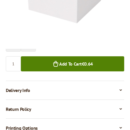
Price per 1 piece
€0.64
€0.56
1+ pcs.
50+ pcs.
Quantity
Add To Cart
€0.64
Delivery Info
Return Policy
Printing Options