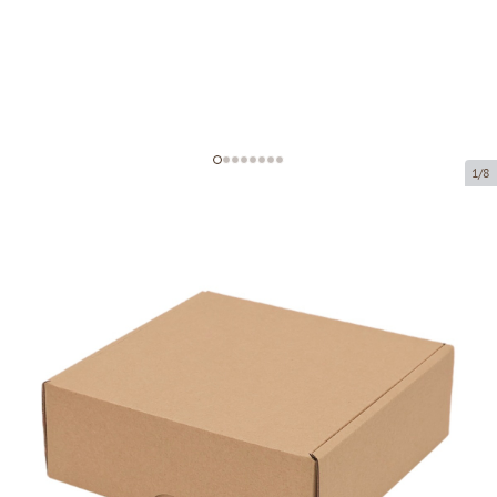
1/8
Microcorrugated cardboard box
Product code:
K40
Size:
135 x 135 x 50 mm
Material:
brown corrugated cardboard
Thickness:
1.5 mm
Product can be collected from a pickup point.