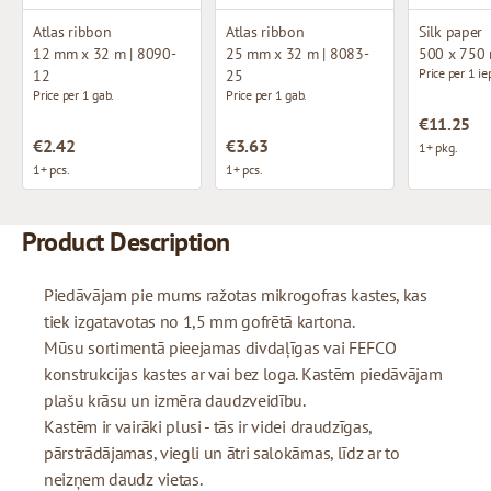
Atlas ribbon
Atlas ribbon
Silk paper
12 mm x 32 m | 8090-
25 mm x 32 m | 8083-
500 x 750
Price per 1 ie
12
25
Price per 1 gab.
Price per 1 gab.
€11.25
€2.42
€3.63
1+ pkg.
1+ pcs.
1+ pcs.
Product Description
Piedāvājam pie mums ražotas mikrogofras kastes, kas
tiek izgatavotas no 1,5 mm gofrētā kartona.
Mūsu sortimentā pieejamas divdaļīgas vai FEFCO
konstrukcijas kastes ar vai bez loga. Kastēm piedāvājam
plašu krāsu un izmēra daudzveidību.
Kastēm ir vairāki plusi - tās ir videi draudzīgas,
pārstrādājamas, viegli un ātri salokāmas, līdz ar to
neizņem daudz vietas.