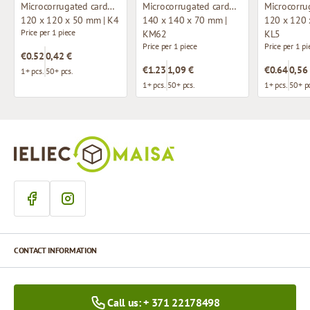
Microcorrugated cardboard box
Microcorrugated cardboard box
120 x 120 x 50 mm | K4
140 x 140 x 70 mm |
120 x 120 
Price per 1 piece
KM62
KL5
Price per 1 piece
Price per 1 pi
€0.52
0,42 €
€1.23
1,09 €
€0.64
0,56
1+ pcs.
50+ pcs.
1+ pcs.
50+ pcs.
1+ pcs.
50+ pc
CONTACT INFORMATION
Call us: + 371 22178498