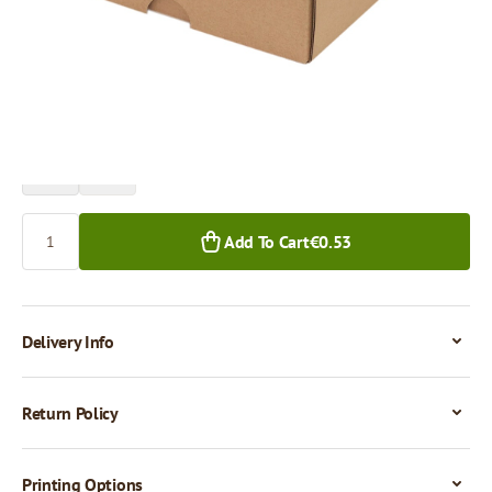
Price per 1 piece
€0.53
€0.44
1+ pcs.
50+ pcs.
Quantity
Add To Cart
€0.53
Delivery Info
Return Policy
Printing Options