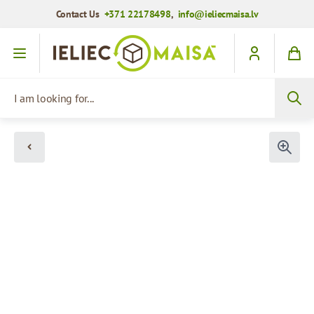
Contact Us
+371 22178498
,
info@ieliecmaisa.lv
Skip to Content
I am looking for...