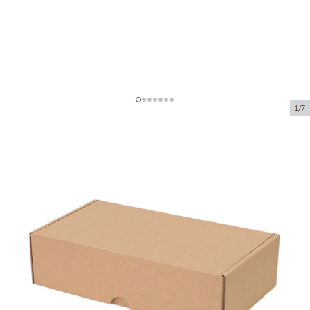
1/7
Microcorrugated cardboard box
Product code:
K9
Size:
230 x 127 x 60 mm
Material:
brown corrugated cardboard
Thickness:
1.5 mm
Product cannot be collected from a pickup point.