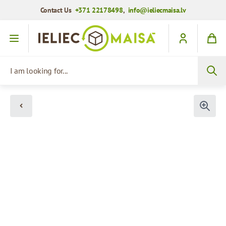
Contact Us
+371 22178498
,
info@ieliecmaisa.lv
Skip to Content
I am looking for...