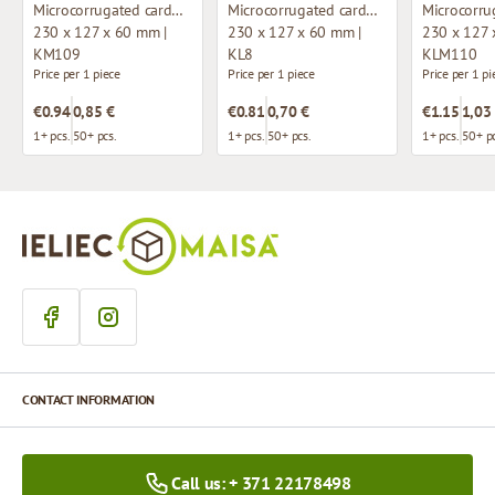
Microcorrugated cardboard box
Microcorrugated cardboard box with window
230 x 127 x 60 mm |
230 x 127 x 60 mm |
230 x 127 
KM109
KL8
KLM110
Price per 1 piece
Price per 1 piece
Price per 1 pi
€0.94
0,85 €
€0.81
0,70 €
€1.15
1,03
1+ pcs.
50+ pcs.
1+ pcs.
50+ pcs.
1+ pcs.
50+ pc
CONTACT INFORMATION
Call us: + 371 22178498