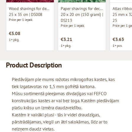
Wood shavings for decoration
Paper shavings for decoration
Atlas ribbo
25 x 35 cm | DS008
20 x 20 cm (150 grami) |
25 mm x 32
Price per 1 iepak.
DS213
25
Price per 1 iepak.
Price per 1 ga
€5.08
€3.21
€3.63
1+ pkg.
1+ pkg.
1+ pcs.
Product Description
Piedāvājam pie mums ražotas mikrogofras kastes, kas
tiek izgatavotas no 1,5 mm gofrētā kartona.
Mūsu sortimentā pieejamas divdaļīgas vai FEFCO
konstrukcijas kastes ar vai bez loga. Kastēm piedāvājam
plašu krāsu un izmēra daudzveidību.
Kastēm ir vairāki plusi - tās ir videi draudzīgas,
pārstrādājamas, viegli un ātri salokāmas, līdz ar to
neizņem daudz vietas.