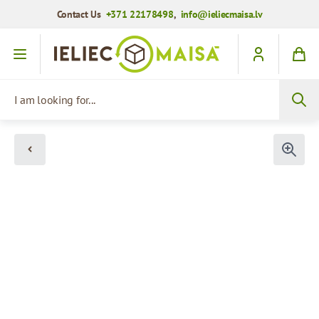
Contact Us
+371 22178498
,
info@ieliecmaisa.lv
Skip to Content
I am looking for...