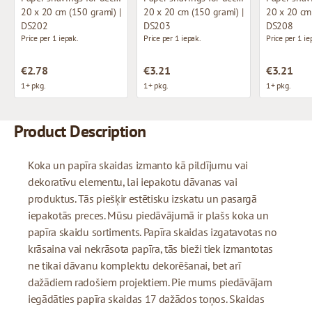
20 x 20 cm (150 grami) |
20 x 20 cm (150 grami) |
20 x 20 cm 
DS202
DS203
DS208
Price per 1 iepak.
Price per 1 iepak.
Price per 1 ie
€2.78
€3.21
€3.21
1+ pkg.
1+ pkg.
1+ pkg.
Product Description
Koka un papīra skaidas izmanto kā pildījumu vai
dekoratīvu elementu, lai iepakotu dāvanas vai
produktus. Tās piešķir estētisku izskatu un pasargā
iepakotās preces. Mūsu piedāvājumā ir plašs koka un
papīra skaidu sortiments. Papīra skaidas izgatavotas no
krāsaina vai nekrāsota papīra, tās bieži tiek izmantotas
ne tikai dāvanu komplektu dekorēšanai, bet arī
dažādiem radošiem projektiem. Pie mums piedāvājam
iegādāties papīra skaidas 17 dažādos toņos. Skaidas