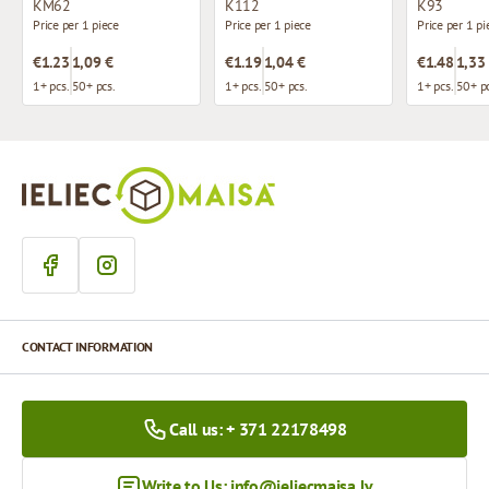
KM62
K112
K93
Price per 1 piece
Price per 1 piece
Price per 1 pi
€1.23
1,09 €
€1.19
1,04 €
€1.48
1,33
1+ pcs.
50+ pcs.
1+ pcs.
50+ pcs.
1+ pcs.
50+ pc
CONTACT INFORMATION
Call us: + 371 22178498
Write to Us:
info@ieliecmaisa.lv