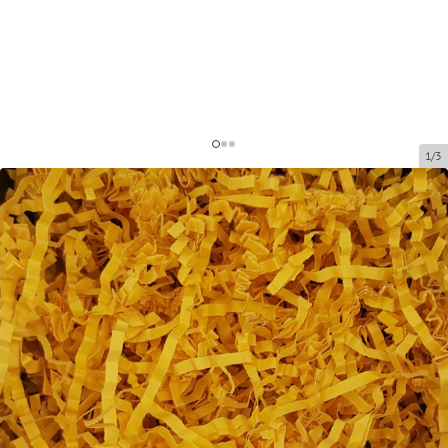
1/3
Paper shavings for decoration
Product code:
DS211
Size:
20 x 20 cm (150 grami)
Material:
paper, 4 mm
Product can be collected from a pickup point.
Price per 1 package