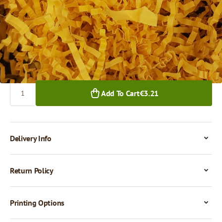
€3.21
1+ pkg.
Quantity
Add To Cart
€3.21
Delivery Info
Return Policy
Printing Options