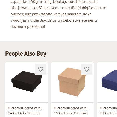
sapakotas 150g un 5 kg iepakojumos. Koka skaidas
pieejamas 11 dažādos toņos - no gaiša (dabīgā ozola un
priedes) līdz pat krāsotas versijas skaidām. Koka
skaidiņas ir videi draudzīgs un dekoratīvs elements
dāvanu iepakošanai.
People Also Buy
Microcorrugated cardboard box
Microcorrugated cardboard box
140 x 140 x 70 mm |
150 x 150 x 150 mm |
190 x 190 