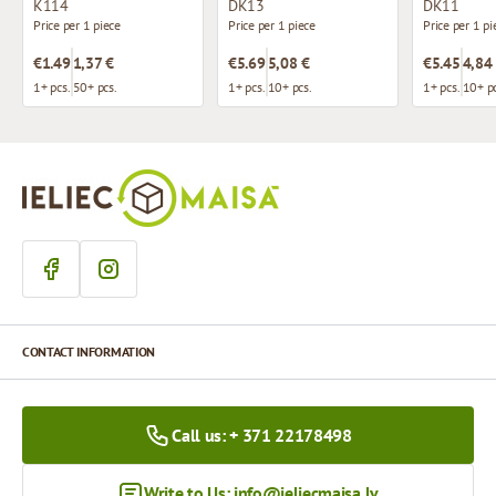
K114
DK13
DK11
Price per 1 piece
Price per 1 piece
Price per 1 pi
€1.49
1,37 €
€5.69
5,08 €
€5.45
4,84
1+ pcs.
50+ pcs.
1+ pcs.
10+ pcs.
1+ pcs.
10+ pc
CONTACT INFORMATION
Call us: + 371 22178498
Write to Us:
info@ieliecmaisa.lv