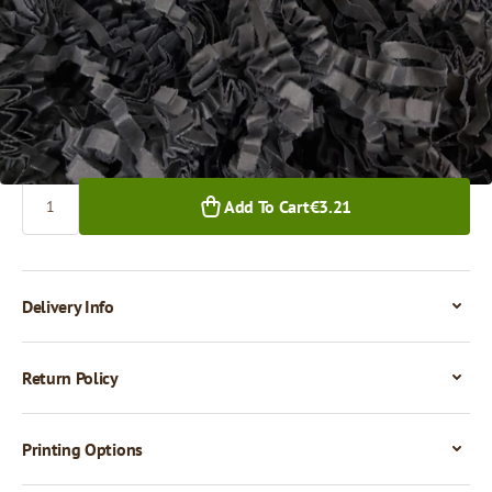
€3.21
1+ pkg.
Quantity
Add To Cart
€3.21
Delivery Info
Return Policy
Printing Options