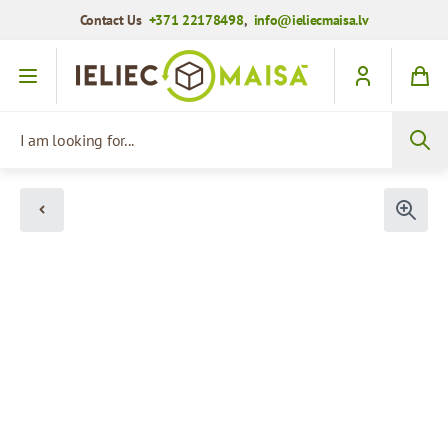
Contact Us
+371 22178498
,
info@ieliecmaisa.lv
Skip to Content
I am looking for...