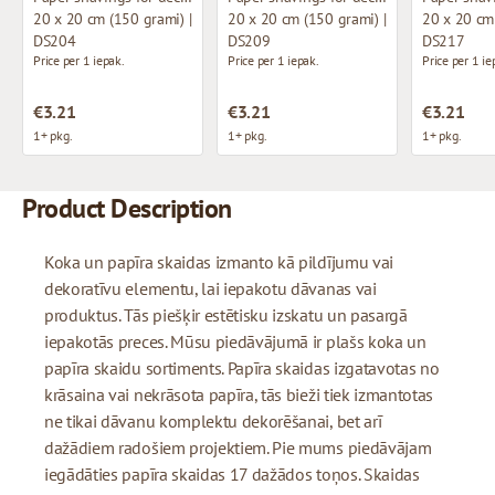
20 x 20 cm (150 grami) |
20 x 20 cm (150 grami) |
20 x 20 cm 
DS204
DS209
DS217
Price per 1 iepak.
Price per 1 iepak.
Price per 1 ie
€3.21
€3.21
€3.21
1+ pkg.
1+ pkg.
1+ pkg.
Product Description
Koka un papīra skaidas izmanto kā pildījumu vai
dekoratīvu elementu, lai iepakotu dāvanas vai
produktus. Tās piešķir estētisku izskatu un pasargā
iepakotās preces. Mūsu piedāvājumā ir plašs koka un
papīra skaidu sortiments. Papīra skaidas izgatavotas no
krāsaina vai nekrāsota papīra, tās bieži tiek izmantotas
ne tikai dāvanu komplektu dekorēšanai, bet arī
dažādiem radošiem projektiem. Pie mums piedāvājam
iegādāties papīra skaidas 17 dažādos toņos. Skaidas