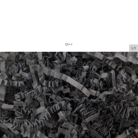
1/3
Paper shavings for decoration
Product code:
DS205
Size:
20 x 20 cm (150 grami)
Material:
paper, 4 mm
Product can be collected from a pickup point.
Price per 1 package