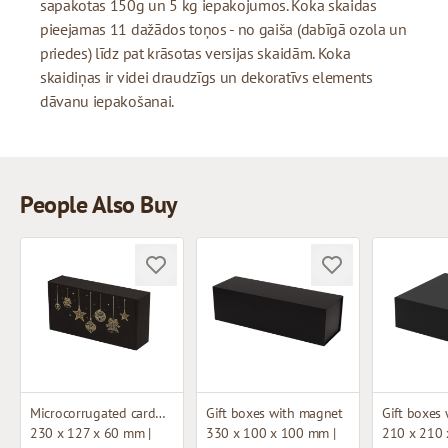
sapakotas 150g un 5 kg iepakojumos. Koka skaidas
pieejamas 11 dažādos toņos - no gaiša (dabīgā ozola un
priedes) līdz pat krāsotas versijas skaidām. Koka
skaidiņas ir videi draudzīgs un dekoratīvs elements
dāvanu iepakošanai.
People Also Buy
Microcorrugated cardboard box
Gift boxes with magnet
Gift boxes
230 x 127 x 60 mm |
330 x 100 x 100 mm |
210 x 210 