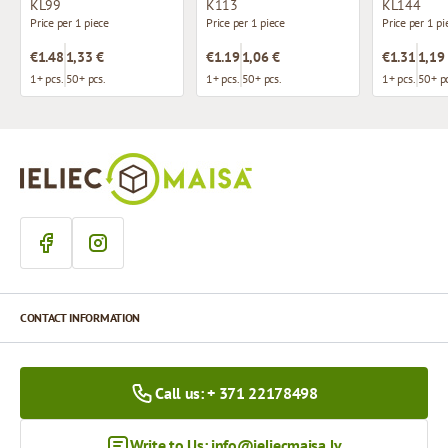
KL99
K113
KL144
Price per 1 piece
Price per 1 piece
Price per 1 pi
€1.48
1,33 €
€1.19
1,06 €
€1.31
1,19
1+ pcs.
50+ pcs.
1+ pcs.
50+ pcs.
1+ pcs.
50+ pc
CONTACT INFORMATION
Call us: + 371 22178498
Write to Us:
info@ieliecmaisa.lv