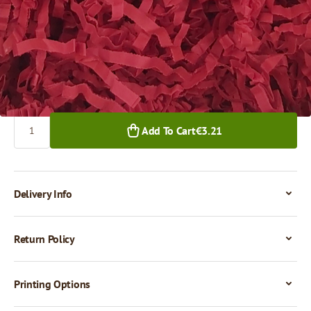
€3.21
1+ pkg.
Quantity
Add To Cart
€3.21
Delivery Info
Return Policy
Printing Options