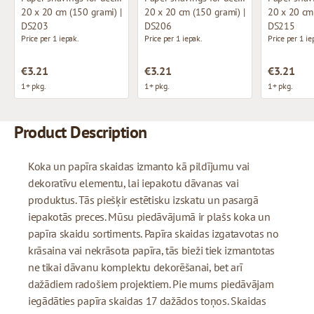
20 x 20 cm (150 grami) |
20 x 20 cm (150 grami) |
20 x 20 cm 
DS203
DS206
DS215
Price per 1 iepak.
Price per 1 iepak.
Price per 1 ie
€3.21
€3.21
€3.21
1+ pkg.
1+ pkg.
1+ pkg.
Product Description
Koka un papīra skaidas izmanto kā pildījumu vai
dekoratīvu elementu, lai iepakotu dāvanas vai
produktus. Tās piešķir estētisku izskatu un pasargā
iepakotās preces. Mūsu piedāvājumā ir plašs koka un
papīra skaidu sortiments. Papīra skaidas izgatavotas no
krāsaina vai nekrāsota papīra, tās bieži tiek izmantotas
ne tikai dāvanu komplektu dekorēšanai, bet arī
dažādiem radošiem projektiem. Pie mums piedāvājam
iegādāties papīra skaidas 17 dažādos toņos. Skaidas