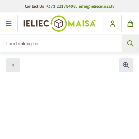
Contact Us
+371 22178498
,
info@ieliecmaisa.lv
Skip to Content
I am looking for...