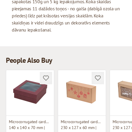
sapakotas 150g un 5 kg iepakojumos. Koka skaidas
pieejamas 11 dažādos toņos - no gaiša (dabīgā ozola un
priedes) līdz pat krāsotas versijas skaidām. Koka
skaidiņas ir videi draudzīgs un dekoratīvs elements
dāvanu iepakošanai.
People Also Buy
Microcorrugated cardboard box with window
Microcorrugated cardboard box
140 x 140 x 70 mm |
230 x 127 x 60 mm |
230 x 127 