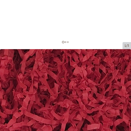
1/3
Paper shavings for decoration
Product code:
DS207
Size:
20 x 20 cm (150 grami)
Material:
paper, 4 mm
Product can be collected from a pickup point.
Price per 1 package