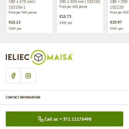
180 x 270 mm |
200 x 300 mm | 102102
180 × 300 
Price per 500 pieces
102106-1
102220
Price per 500 pieces
Price per 500
€15.73
€15.13
€19.97
500+ pcs.
500+ pcs.
500+ pcs.
CONTACT INFORMATION
Call us: + 371 22178498