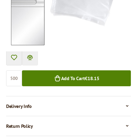
Price per 500 pieces
€18.15
500+ pcs.
Quantity
Add To Cart
€18.15
Delivery Info
Return Policy