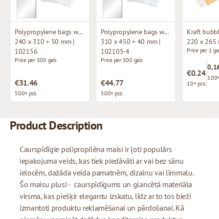
Polypropylene bags with adhesive flap
Polypropylene bags with adhesive flap
240 x 310 + 50 mm |
310 x 450 + 40 mm |
220 x 265
Price per 1 ga
102156
102105-4
Price per 500 gab.
Price per 500 gab.
0,1
€0.24
100+
€31.46
€44.77
10+ pcs.
500+ pcs.
500+ pcs.
Product Description
Caurspīdīgie polipropilēna maisi ir ļoti populārs
iepakojuma veids, kas tiek piedāvāti ar vai bez sānu
ielocēm, dažāda veida pamatnēm, dizainu vai līmmalu.
Šo maisu plusi - caurspīdīgums un glancētā materiāla
virsma, kas piešķir elegantu izskatu, līdz ar to tos bieži
izmantoti produktu reklamēšanai un pārdošanai. Kā