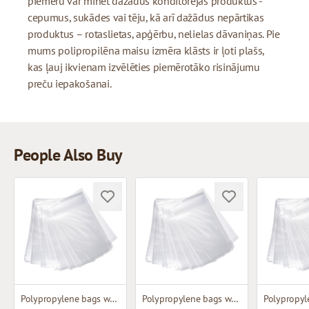
piemēru var minēt dažādus konditorejas produktus -
cepumus, sukādes vai tēju, kā arī dažādus nepārtikas
produktus – rotaslietas, apģērbu, nelielas dāvaniņas. Pie
mums polipropilēna maisu izmēra klāsts ir ļoti plašs,
kas ļauj ikvienam izvēlēties piemērotāko risinājumu
preču iepakošanai.
People Also Buy
Polypropylene bags without bottom base
Polypropylene bags without bottom base