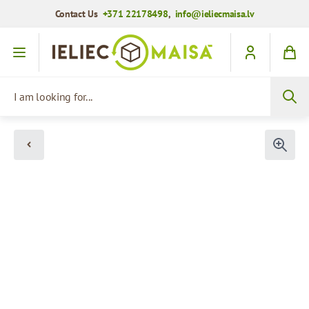
Contact Us
+371 22178498
,
info@ieliecmaisa.lv
Skip to Content
I am looking for...