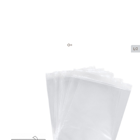
1/2
Polypropylene bags with adhesive
flap
Product code:
102157
Size:
170 x 230 + 30 mm
Material:
OPP
Thickness:
30 µ
Product can be collected from a pickup point.