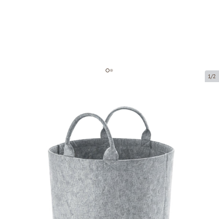
1/2
Filca grozi
Preces kods:
LM504
Izmērs:
40 x 40 cm
Materiāls:
filcs
Prece ir pieejama saņemšanai pakomātā.
Cena par 1 gab.