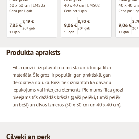
30 x 30 cm | LM503
40 x 40 cm | LM502
40 x 40 cm
Cena par 1 gab.
Cena par 1 gab.
Cena par 1 ga
7,49 €
8,70 €
8,7
7,85 €
9,06 €
9,06 €
20+ gab.
20+ gab.
20+ 
1+ gab.
1+ gab.
1+ gab.
Produkta apraksts
Filca grozi ir izgatavoti no mīksta un izturīga filca
materiāla. Šie grozi ir populāri gan praktiskā, gan
dekoratīvā nolūkā. Bieži tiek izmantoti kā dāvanu
iepakojums vai interjera elements. Pie mums filca grozi
pieejams trīs dažādās krāsās (gaiši pelēki, tumši pelēki
un bēši) un divos izmēros (30 x 30 cm un 40 x 40 cm).
Cilvēki arī pērk