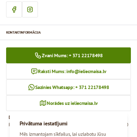
KONTAKTINFORMĀCIJA
Zvani Mums: + 371 22178498
Raksti Mums:
info@ieliecmaisa.lv
Sazinies Whatsapp: + 371 22178498
Norādes uz ieliecmaisa.lv
Darba Laiks
Privātuma iestatījumi
Pirmdiena - Piektdiena
09:00 - 17:00
Mēs izmantojam sīkfailus, lai uzlabotu Jūsu