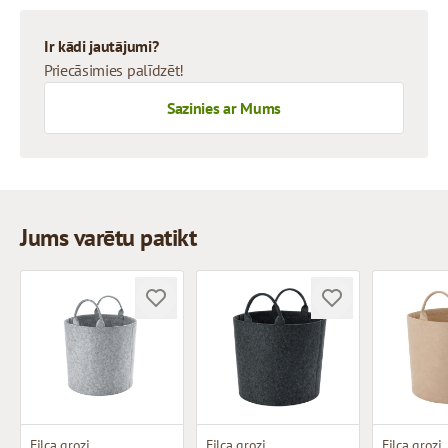
Ir kādi jautājumi?
Priecāsimies palīdzēt!
Sazinies ar Mums
Jums varētu patikt
Filca grozi
Filca grozi
Filca grozi