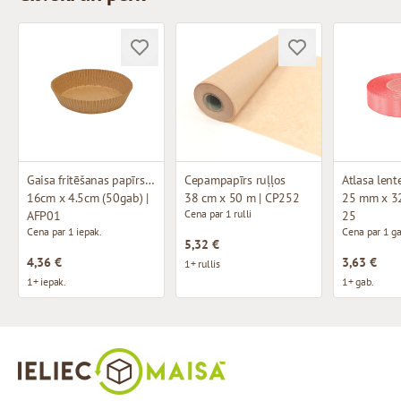
Gaisa fritēšanas papīrs brūns
Cepampapīrs ruļļos
Atlasa lent
16cm x 4.5cm (50gab) |
38 cm x 50 m | CP252
25 mm x 32
Cena par 1 rulli
AFP01
25
Cena par 1 iepak.
Cena par 1 ga
5,32 €
4,36 €
3,63 €
1+ rullis
1+ iepak.
1+ gab.