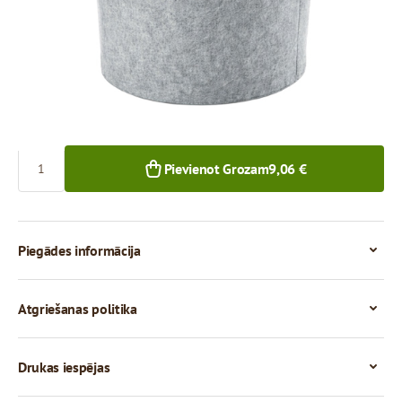
9,06 €
8,70 €
1+ gab.
20+ gab.
Skaits
Pievienot Grozam
9,06 €
Piegādes informācija
Atgriešanas politika
Drukas iespējas