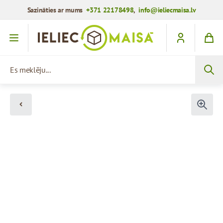
Sazināties ar mums
+371 22178498
,
info@ieliecmaisa.lv
Iet uz saturu
Es meklēju...