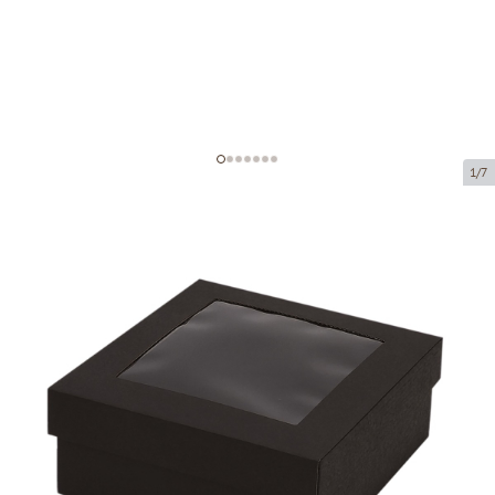
1/7
Kartona kastes ar logu
(mikrogofras)
Preces kods:
KLM23
Izmērs:
190 x 190 x 80 mm
Materiāls:
melna mikrogofra
Biezums:
1.5 mm
Prece ir pieejama saņemšanai pakomātā.