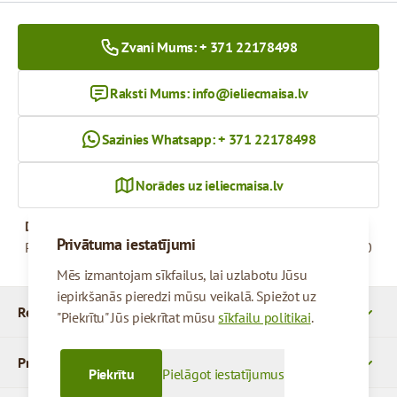
Zvani Mums: + 371 22178498
Raksti Mums:
info@ieliecmaisa.lv
Sazinies Whatsapp: + 371 22178498
Norādes uz ieliecmaisa.lv
Darba Laiks
Privātuma iestatījumi
Pirmdiena - Piektdiena
09:00 - 17:00
Mēs izmantojam sīkfailus, lai uzlabotu Jūsu
iepirkšanās pieredzi mūsu veikalā. Spiežot uz
Rekvizīti
"Piekrītu" Jūs piekrītat mūsu
sīkfailu politikai
.
Produkti
Piekrītu
Pielāgot iestatījumus