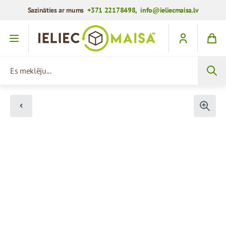
Sazināties ar mums
+371 22178498
,
info@ieliecmaisa.lv
Iet uz saturu
Es meklēju...