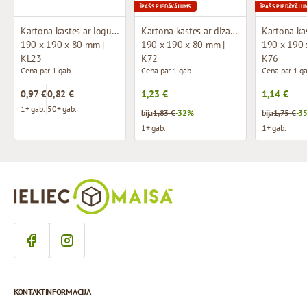
ĪPAŠS PIEDĀVĀJUMS
ĪPAŠS PIEDĀVĀJU
Kartona kastes ar logu (mikrogofras)
Kartona kastes ar dizainu (mikrogofras)
190 x 190 x 80 mm |
190 x 190 x 80 mm |
190 x 190 
KL23
K72
K76
Cena par 1 gab.
Cena par 1 gab.
Cena par 1 ga
0,97 €
0,82 €
1,23 €
1,14 €
1+ gab.
50+ gab.
bija
1,83 €
-32%
bija
1,75 €
-3
1+ gab.
1+ gab.
KONTAKTINFORMĀCIJA