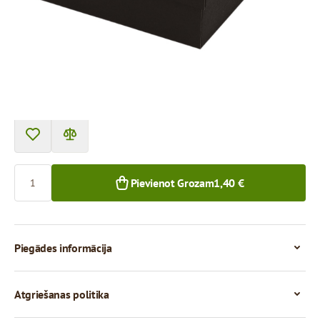
Cena par 1 gab.
1,40 €
1,26 €
1+ gab.
50+ gab.
Skaits
Pievienot Grozam
1,40 €
Piegādes informācija
Atgriešanas politika