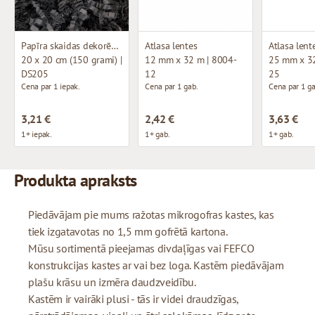
Papīra skaidas dekorēšanai
Atlasa lentes
Atlasa lent
20 x 20 cm (150 grami) |
12 mm x 32 m | 8004-
25 mm x 32
DS205
12
25
Cena par 1 iepak.
Cena par 1 gab.
Cena par 1 ga
3,21 €
2,42 €
3,63 €
1+ iepak.
1+ gab.
1+ gab.
Produkta apraksts
Piedāvājam pie mums ražotas mikrogofras kastes, kas
tiek izgatavotas no 1,5 mm gofrētā kartona.
Mūsu sortimentā pieejamas divdaļīgas vai FEFCO
konstrukcijas kastes ar vai bez loga. Kastēm piedāvājam
plašu krāsu un izmēra daudzveidību.
Kastēm ir vairāki plusi - tās ir videi draudzīgas,