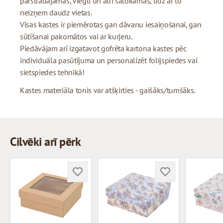
pārstrādājamas, viegli un ātri salokāmas, līdz ar to
neizņem daudz vietas.
Visas kastes ir piemērotas gan dāvanu iesaiņošanai, gan
sūtīšanai pakomātos vai ar kurjeru.
Piedāvājam arī izgatavot gofrēta kartona kastes pēc
individuāla pasūtījuma un personalizēt folijspiedes vai
sietspiedes tehnikā!
Kastes materiāla tonis var atšķirties - gaišāks/tumšāks.
Cilvēki arī pērk