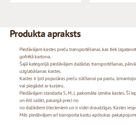
Produkta apraksts
Piedāvājam kastes preču transportēšanai, kas tiek izgatav
gofrētā kartona.
Šajā kategorijā piedāvājam dažādas transportēšanas, pārvā
uzglabāšanas kastes.
Kastes ir ļoti populāras preču sūtīšanai pa pastu, izmant
vai piegādei ar kurjeru.
Piedāvājam standarta S, M, L pakomāta izmēra kastes. Šī iepa
un ērti salikt, pasargā preci no
no dažādiem triecieniem un ir videi draudzīgas. Kastes iesp
Mēs piedāvājam arī transporta kastu apdrukas pakalpojumu