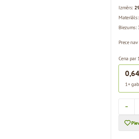
Izmērs:
2
Materiāls
Biezums:
Prece nav
Cena par 
0,64
1+ gab
Skaits
Pie