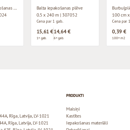
Papīra solvent iepakošanas līmlentes
Balta iepakošanas plēve
Burbuļplē
2024
0.5 x 240 m | 307052
100 cm x
Cena par 1 gab.
Cena par 
15,61 €
14,64 €
0,39 €
1+ gab.
6+ gab.
100+ m2
PRODUKTI
Maisiņi
44A, Rīga, Latvija, LV-1021
Kastītes
44A, Rīga, Latvija, LV-1021
Iepakošanas materiāli
a 42E, Rīga, Latvija, LV-1021
Dekorēšanai