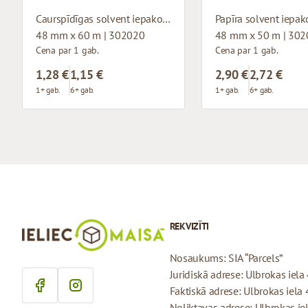
Caurspīdīgas solvent iepakošanas līmlentes
48 mm x 60 m | 302020
48 mm x 50 m | 30
Cena par 1 gab.
Cena par 1 gab.
1,28 €
1,15 €
2,90 €
2,72 €
1+ gab.
6+ gab.
1+ gab.
6+ gab.
REKVIZĪTI
Nosaukums: SIA “Parcels”
Juridiskā adrese: Ulbrokas iela 
Faktiskā adrese: Ulbrokas iela 
Noliktavas adrese: Ulbrokas iel