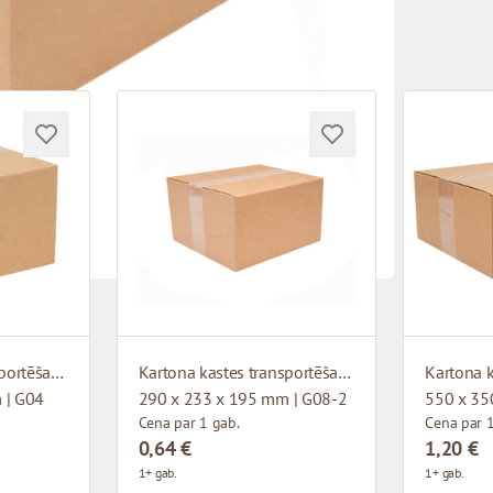
Kartona kastes transportēšanai
Kartona kastes transportēšanai
 | G04
290 x 233 x 195 mm | G08-2
550 x 35
Cena par 1 gab.
Cena par 1
0,64 €
1,20 €
1+ gab.
1+ gab.