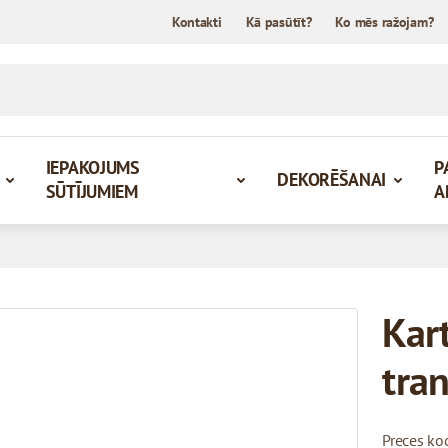
Kontakti
Kā pasūtīt?
Ko mēs ražojam?
IEPAKOJUMS
P
DEKORĒŠANAI
SŪTĪJUMIEM
A
Kar
tra
Preces ko