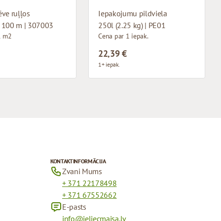
ve ruļļos
Iepakojumu pildviela
 100 m | 307003
250l (2.25 kg) | PE01
1 m2
Cena par 1 iepak.
22,39 €
1+ iepak.
KONTAKTINFORMĀCIJA
Zvani Mums
+ 371 22178498
+ 371 67552662
E-pasts
info@ieliecmaisa.lv