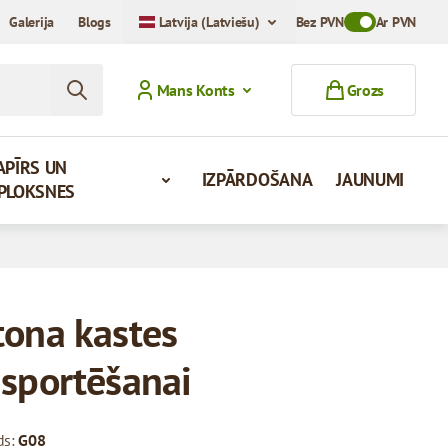
Galerija
Blogs
Latvija (Latviešu)
Bez PVN
Toggle VAT Mod
Ar PVN
Mans Konts
Grozs
APĪRS UN
IZPĀRDOŠANA
JAUNUMI
PLOKSNES
tona kastes
nsportēšanai
ds:
G08