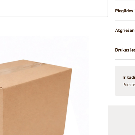
Piegādes 
Atgriešan
Drukas ie
Ir kād
Priecā