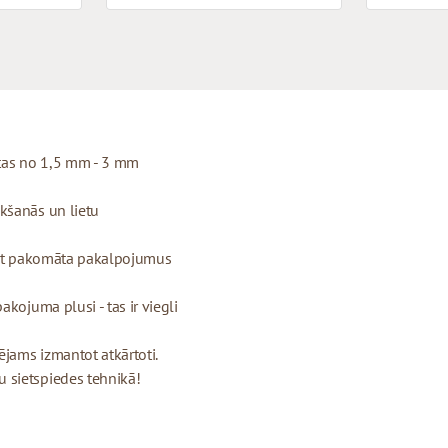
otas no 1,5 mm - 3 mm
kšanās un lietu
ojot pakomāta pakalpojumus
kojuma plusi - tas ir viegli
ējams izmantot atkārtoti.
 sietspiedes tehnikā!