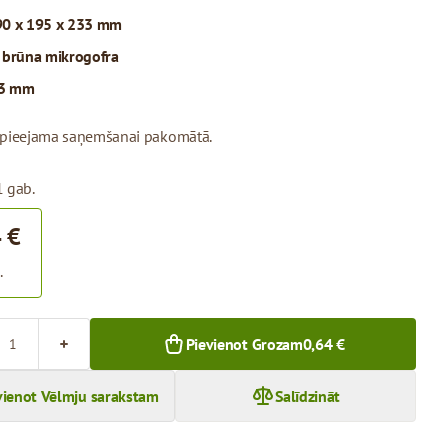
90 x 195 x 233 mm
:
brūna mikrogofra
3 mm
 pieejama saņemšanai pakomātā.
1 gab.
 €
.
Pievienot Grozam
0,64 €
vienot Vēlmju sarakstam
Salīdzināt