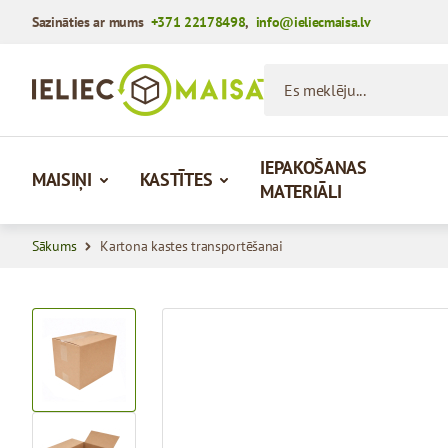
Sazināties ar mums
+371 22178498
,
info@ieliecmaisa.lv
Iet uz saturu
Es meklēju...
IEPAKOŠANAS
MAISIŅI
KASTĪTES
MATERIĀLI
Sākums
Kartona kastes transportēšanai
View larger image
View larger image