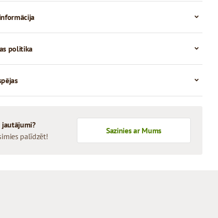
informācija
as politika
spējas
i jautājumi?
Sazinies ar Mums
simies palīdzēt!