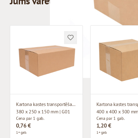
Jums varētu patikt
Kartona kastes transportēšanai
380 x 250 x 150 mm | G01
400 x 400 x 300 mm
Cena par 1 gab.
Cena par 1 gab.
0,76 €
1,20 €
1+ gab.
1+ gab.