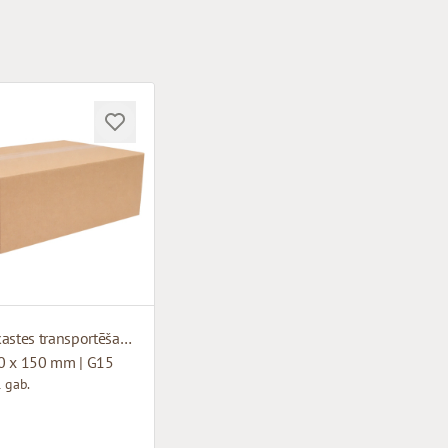
Kartona kastes transportēšanai
0 x 150 mm | G15
 gab.