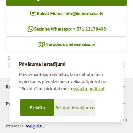
Raksti Mums:
info@ieliecmaisa.lv
Sazinies Whatsapp: + 371 22178498
Norādes uz ieliecmaisa.lv
Darba Laiks
Privātuma iestatījumi
Pirmdiena - Piektdiena
09:00 - 17:00
Mēs izmantojam sīkfailus, lai uzlabotu Jūsu
iepirkšanās pieredzi mūsu veikalā. Spiežot uz
Rekvizīti
"Piekrītu" Jūs piekrītat mūsu
sīkfailu politikai
.
Produkti
Piekrītu
Pielāgot iestatījumus
© 2026 SIA Parcels
Izstrādājis