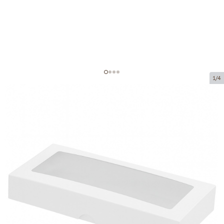
1/4
Kartona kastītes ar logu
Preces kods:
VKL09
Izmērs:
200 x 90 x 30 mm
Materiāls:
kartons
Biezums:
320 g/m2
Prece ir pieejama saņemšanai pakomātā.