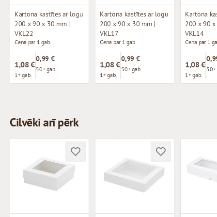
Kartona kastītes ar logu
Kartona kastītes ar logu
Kartona kas
200 x 90 x 30 mm |
200 x 90 x 30 mm |
200 x 90 x
VKL22
VKL17
VKL14
Cena par 1 gab.
Cena par 1 gab.
Cena par 1 ga
0,99 €
0,99 €
0,9
1,08 €
1,08 €
1,08 €
50+ gab.
50+ gab.
50+ 
1+ gab.
1+ gab.
1+ gab.
Cilvēki arī pērk