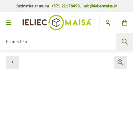
Sazināties ar mums
+371 22178498
,
info@ieliecmaisa.lv
Iet uz saturu
Es meklēju...