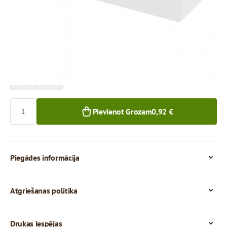
Cena par 1 gab.
0,92 €
0,82 €
1+ gab.
50+ gab.
Skaits
Pievienot Grozam
0,92 €
Piegādes informācija
Atgriešanas politika
Drukas iespējas