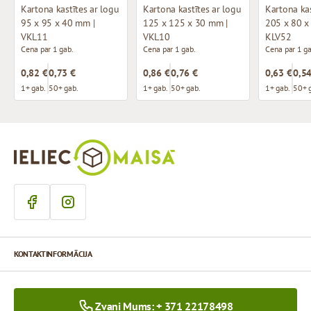
Kartona kastītes ar logu
Kartona kastītes ar logu
95 x 95 x 40 mm |
125 x 125 x 30 mm |
205 x 80 x
VKL11
VKL10
KLV52
Cena par 1 gab.
Cena par 1 gab.
Cena par 1 ga
0,82 €
0,73 €
0,86 €
0,76 €
0,63 €
0,54
1+ gab.
50+ gab.
1+ gab.
50+ gab.
1+ gab.
50+ 
KONTAKTINFORMĀCIJA
Zvani Mums: + 371 22178498