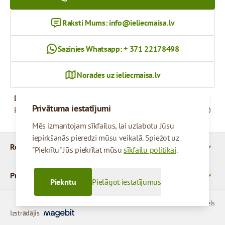
Raksti Mums:
info@ieliecmaisa.lv
Sazinies Whatsapp: + 371 22178498
Norādes uz ieliecmaisa.lv
Darba Laiks
Privātuma iestatījumi
Pirmdiena - Piektdiena
09:00 - 17:00
Mēs izmantojam sīkfailus, lai uzlabotu Jūsu
iepirkšanās pieredzi mūsu veikalā. Spiežot uz
Rekvizīti
"Piekrītu" Jūs piekrītat mūsu
sīkfailu politikai
.
Produkti
Piekrītu
Pielāgot iestatījumus
© 2026 SIA Parcels
Izstrādājis