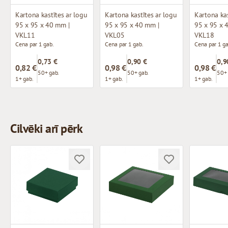
Kartona kastītes ar logu
Kartona kastītes ar logu
Kartona kas
95 x 95 x 40 mm |
95 x 95 x 40 mm |
95 x 95 x 
VKL11
VKL05
VKL18
Cena par 1 gab.
Cena par 1 gab.
Cena par 1 ga
0,73 €
0,90 €
0,9
0,82 €
0,98 €
0,98 €
50+ gab.
50+ gab.
50+ 
1+ gab.
1+ gab.
1+ gab.
Cilvēki arī pērk