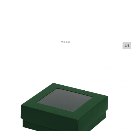
1/4
Kartona kastītes ar logu
Preces kods:
VKL21
Izmērs:
95 x 95 x 40 mm
Materiāls:
kartons
Biezums:
320 g/m2
Prece ir pieejama saņemšanai pakomātā.