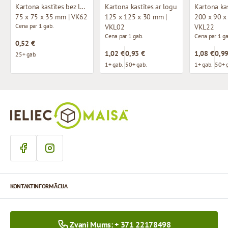
Kartona kastītes bez loga
Kartona kastītes ar logu
Kartona kas
75 x 75 x 35 mm | VK62
125 x 125 x 30 mm |
200 x 90 x
Cena par 1 gab.
VKL02
VKL22
Cena par 1 gab.
Cena par 1 ga
0,52 €
1,02 €
0,93 €
1,08 €
0,99
25+ gab.
1+ gab.
50+ gab.
1+ gab.
50+ 
KONTAKTINFORMĀCIJA
Zvani Mums: + 371 22178498