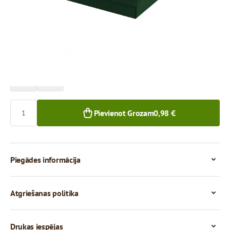
Cena par 1 gab.
0,98 €
0,90 €
1+ gab.
50+ gab.
Skaits
Pievienot Grozam
0,98 €
Piegādes informācija
Atgriešanas politika
Drukas iespējas