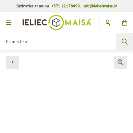
Sazināties ar mums
+371 22178498
,
info@ieliecmaisa.lv
Iet uz saturu
Es meklēju...