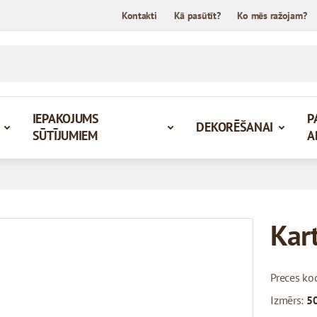
Kontakti
Kā pasūtīt?
Ko mēs ražojam?
IEPAKOJUMS
P
DEKORĒŠANAI
SŪTĪJUMIEM
A
Kar
Preces ko
Izmērs:
50