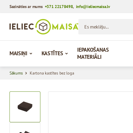
Sazināties ar mums
+371 22178498
,
info@ieliecmaisa.lv
Iet uz saturu
Es meklēju...
IEPAKOŠANAS
MAISIŅI
KASTĪTES
MATERIĀLI
Sākums
Kartona kastītes bez loga
View larger image
View larger image