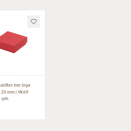
astītes bez loga
x 20 mm | VK69
 gab.