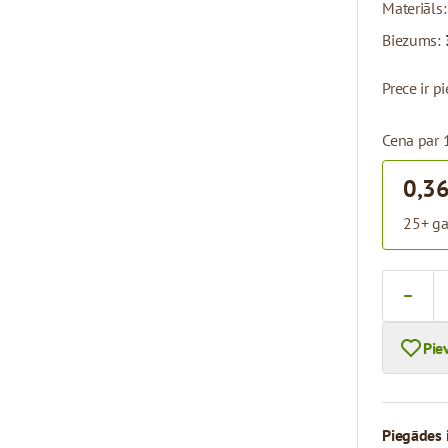
Materiāls
Biezums:
Prece ir 
Cena par 
0,36
25+ ga
Skaits
Pie
Piegādes 