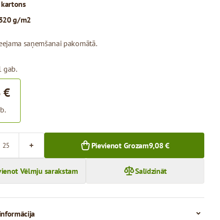
:
kartons
320 g/m2
pieejama saņemšanai pakomātā.
1 gab.
 €
b.
Pievienot Grozam
9,08 €
vienot Vēlmju sarakstam
Salīdzināt
informācija