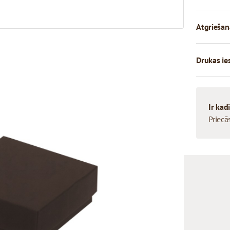
Atgriešan
Drukas ie
Ir kād
Priecā