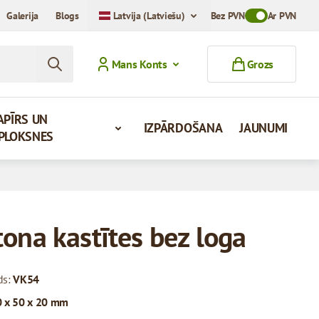
Galerija
Blogs
Latvija (Latviešu)
Bez PVN
Toggle VAT Mod
Ar PVN
Mans Konts
Grozs
APĪRS UN
IZPĀRDOŠANA
JAUNUMI
PLOKSNES
tona kastītes bez loga
ds:
VK54
 x 50 x 20 mm