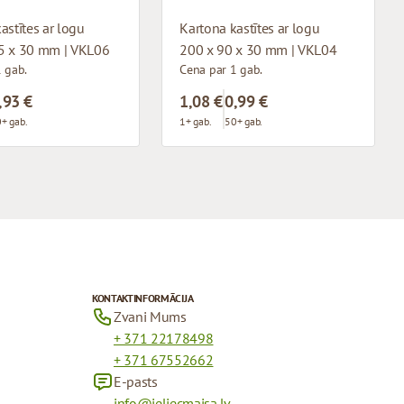
astītes ar logu
Kartona kastītes ar logu
5 x 30 mm | VKL06
200 x 90 x 30 mm | VKL04
 gab.
Cena par 1 gab.
,93 €
1,08 €
0,99 €
+ gab.
1+ gab.
50+ gab.
KONTAKTINFORMĀCIJA
Zvani Mums
+ 371 22178498
+ 371 67552662
E-pasts
info@ieliecmaisa.lv