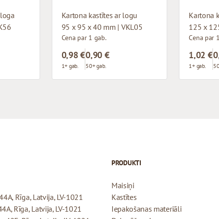
 loga
Kartona kastītes ar logu
Kartona k
VK56
95 x 95 x 40 mm | VKL05
125 x 12
Cena par 1 gab.
Cena par 1
0,98 €
0,90 €
1,02 €
0
1+ gab.
50+ gab.
1+ gab.
50
PRODUKTI
Maisiņi
44A, Rīga, Latvija, LV-1021
Kastītes
44A, Rīga, Latvija, LV-1021
Iepakošanas materiāli