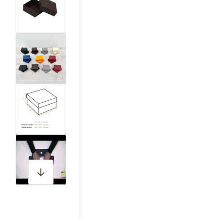
View larger image
View larger image
View larger image