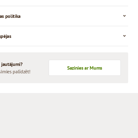
as politika
spējas
i jautājumi?
Sazinies ar Mums
simies palīdzēt!