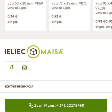
50 x 50 x 20 mm | VK69
75 x 75 x 35 mm | VK71
95 x 95 x 
Cena par 1 gab.
Cena par 1 gab.
VKL18
Cena par 1 ga
0,36 €
0,52 €
0,98 €
0,90
25+ gab.
25+ gab.
1+ gab.
50+ 
KONTAKTINFORMĀCIJA
Zvani Mums: + 371 22178498