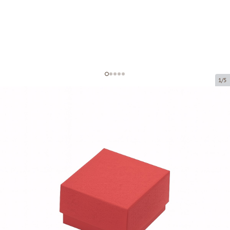
1/5
Kartona kastītes bez loga
Preces kods:
VK70
Izmērs:
50 x 50 x 30 mm
Materiāls:
kartons
Biezums:
320 g/m2
Prece ir pieejama saņemšanai pakomātā.