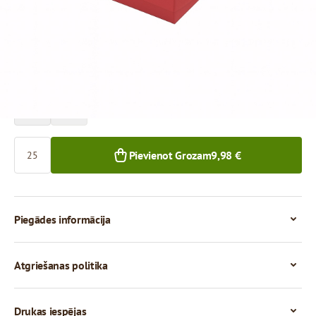
Cena par 1 gab.
0,40 €
25+ gab.
Skaits
Pievienot Grozam
9,98 €
Piegādes informācija
Atgriešanas politika
Drukas iespējas