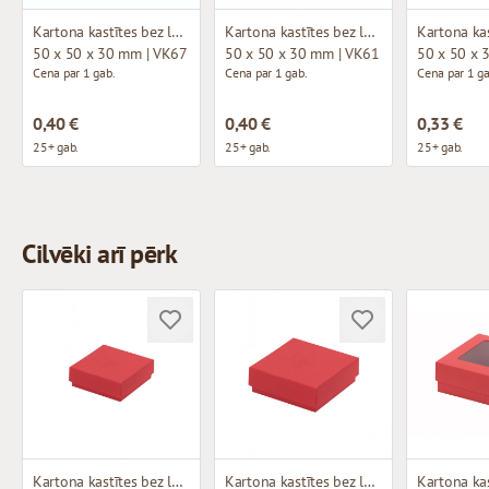
Kartona kastītes bez loga
Kartona kastītes bez loga
50 x 50 x 30 mm | VK67
50 x 50 x 30 mm | VK61
50 x 50 x 
Cena par 1 gab.
Cena par 1 gab.
Cena par 1 ga
0,40 €
0,40 €
0,33 €
25+ gab.
25+ gab.
25+ gab.
Cilvēki arī pērk
Kartona kastītes bez loga
Kartona kastītes bez loga
Kartona kas