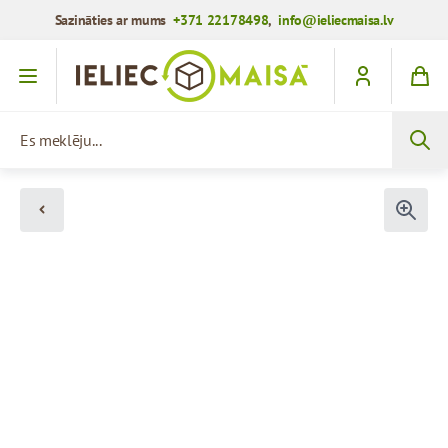
Sazināties ar mums
+371 22178498
,
info@ieliecmaisa.lv
Iet uz saturu
Es meklēju...