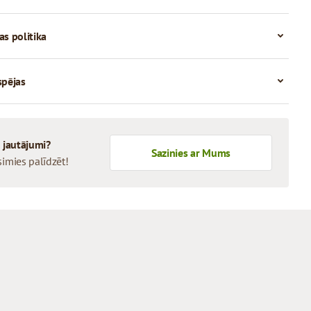
as politika
spējas
i jautājumi?
Sazinies ar Mums
simies palīdzēt!