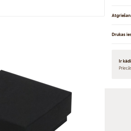
Atgriešan
Drukas ie
Ir kād
Priecā