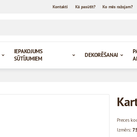
Kontakti
Kā pasūtīt?
Ko mēs ražojam?
IEPAKOJUMS
P
DEKORĒŠANAI
SŪTĪJUMIEM
A
Kar
Preces ko
Izmērs:
75