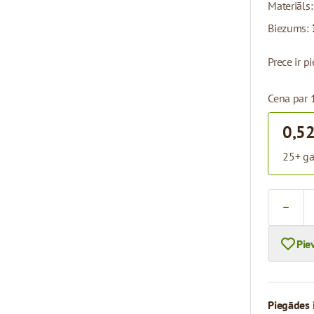
Materiāls
Biezums:
Prece ir 
Cena par 
0,52
25+ ga
Skaits
Pie
Piegādes 