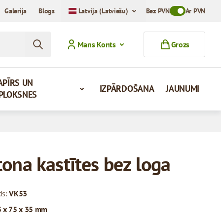
Galerija
Blogs
Latvija (Latviešu)
Bez PVN
Toggle VAT Mod
Ar PVN
Mans Konts
Grozs
APĪRS UN
IZPĀRDOŠANA
JAUNUMI
PLOKSNES
tona kastītes bez loga
ds:
VK53
 x 75 x 35 mm