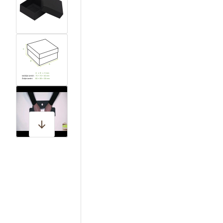
View larger image
View larger image