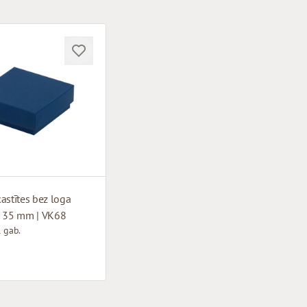
astītes bez loga
x 35 mm | VK68
 gab.