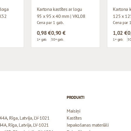
 loga
Kartona kastītes ar logu
Kartona k
VK52
95 x 95 x 40 mm | VKL08
125 x 12
Cena par 1 gab.
Cena par 1
0,98 €
0,90 €
1,02 €
0
1+ gab.
50+ gab.
1+ gab.
50
PRODUKTI
Maisiņi
44A, Rīga, Latvija, LV-1021
Kastītes
44A, Rīga, Latvija, LV-1021
Iepakošanas materiāli