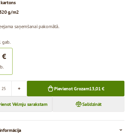
:
kartons
320 g/m2
pieejama saņemšanai pakomātā.
1 gab.
 €
b.
Pievienot Grozam
13,01 €
vienot Vēlmju sarakstam
Salīdzināt
informācija