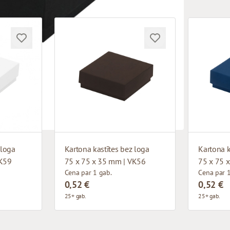
 loga
Kartona kastītes bez loga
Kartona k
VK59
75 x 75 x 35 mm | VK56
75 x 75 
Cena par 1 gab.
Cena par 1
0,52 €
0,52 €
25+ gab.
25+ gab.