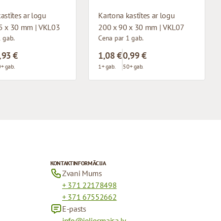
astītes ar logu
Kartona kastītes ar logu
5 x 30 mm | VKL03
200 x 90 x 30 mm | VKL07
 gab.
Cena par 1 gab.
,93 €
1,08 €
0,99 €
+ gab.
1+ gab.
50+ gab.
KONTAKTINFORMĀCIJA
Zvani Mums
+ 371 22178498
+ 371 67552662
E-pasts
info@ieliecmaisa.lv