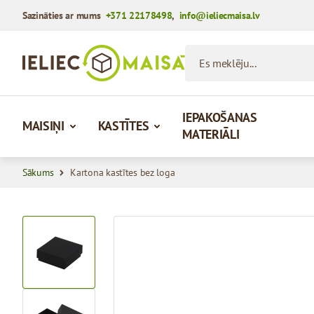
Sazināties ar mums
+371 22178498
,
info@ieliecmaisa.lv
Iet uz saturu
Es meklēju...
IEPAKOŠANAS
MAISIŅI
KASTĪTES
MATERIĀLI
Sākums
Kartona kastītes bez loga
View larger image
View larger image