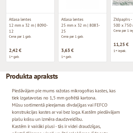
Atlasa lentes
Atlasa lentes
12 mm x 32 m | 8090-
25 mm x 32 m | 8083-
500 x 750
Cena par 1 ie
12
25
Cena par 1 gab.
Cena par 1 gab.
11,25 €
2,42 €
3,63 €
1+ iepak.
1+ gab.
1+ gab.
Produkta apraksts
Piedāvājam pie mums ražotas mikrogofras kastes, kas
tiek izgatavotas no 1,5 mm gofrētā kartona.
Mūsu sortimentā pieejamas divdaļīgas vai FEFCO
konstrukcijas kastes ar vai bez loga. Kastēm piedāvājam
plašu krāsu un izmēra daudzveidību.
Kastēm ir vairāki plusi - tās ir videi draudzīgas,