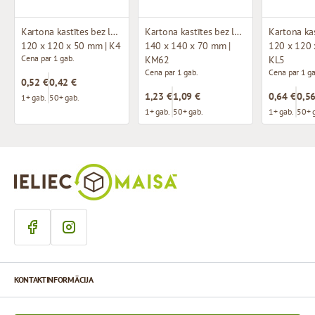
Kartona kastītes bez loga (mikrogofras)
Kartona kastītes bez loga (mikrogofras)
120 x 120 x 50 mm | K4
140 x 140 x 70 mm |
120 x 120 
Cena par 1 gab.
KM62
KL5
Cena par 1 gab.
Cena par 1 ga
0,52 €
0,42 €
1,23 €
1,09 €
0,64 €
0,56
1+ gab.
50+ gab.
1+ gab.
50+ gab.
1+ gab.
50+ 
KONTAKTINFORMĀCIJA