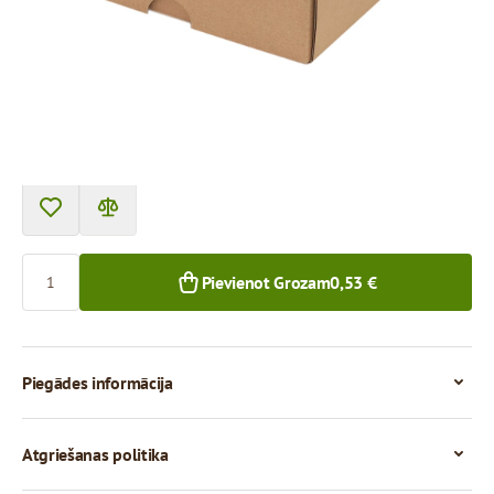
Cena par 1 gab.
0,53 €
0,44 €
1+ gab.
50+ gab.
Skaits
Pievienot Grozam
0,53 €
Piegādes informācija
Atgriešanas politika