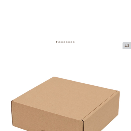
1/8
Kartona kastītes bez loga
(mikrogofras)
Preces kods:
K40
Izmērs:
135 x 135 x 50 mm
Materiāls:
brūna mikrogofra
Biezums:
1.5 mm
Prece ir pieejama saņemšanai pakomātā.