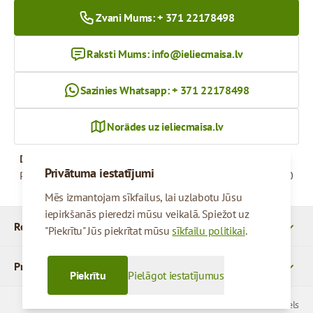
Zvani Mums: + 371 22178498
Raksti Mums:
info@ieliecmaisa.lv
Sazinies Whatsapp: + 371 22178498
Norādes uz ieliecmaisa.lv
Darba Laiks
Privātuma iestatījumi
Pirmdiena - Piektdiena
09:00 - 17:00
Mēs izmantojam sīkfailus, lai uzlabotu Jūsu
iepirkšanās pieredzi mūsu veikalā. Spiežot uz
Rekvizīti
"Piekrītu" Jūs piekrītat mūsu
sīkfailu politikai
.
Produkti
Piekrītu
Pielāgot iestatījumus
© 2026 SIA Parcels