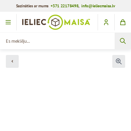
Sazināties ar mums
+371 22178498
,
info@ieliecmaisa.lv
Iet uz saturu
Es meklēju...