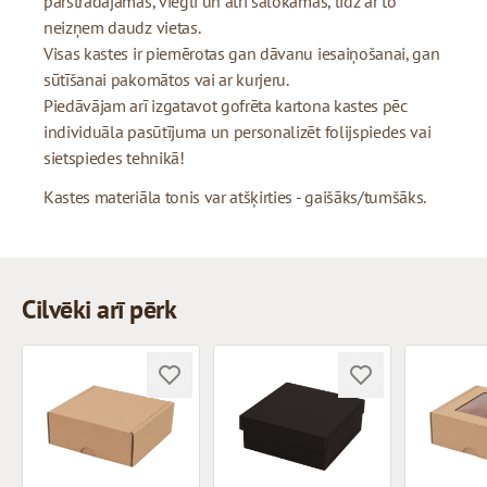
pārstrādājamas, viegli un ātri salokāmas, līdz ar to
neizņem daudz vietas.
Visas kastes ir piemērotas gan dāvanu iesaiņošanai, gan
sūtīšanai pakomātos vai ar kurjeru.
Piedāvājam arī izgatavot gofrēta kartona kastes pēc
individuāla pasūtījuma un personalizēt folijspiedes vai
sietspiedes tehnikā!
Kastes materiāla tonis var atšķirties - gaišāks/tumšāks.
Cilvēki arī pērk