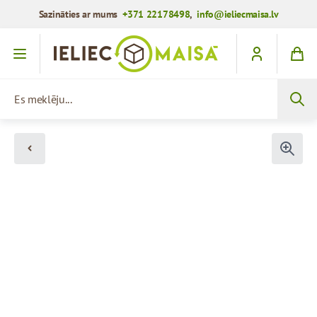
Sazināties ar mums
+371 22178498
,
info@ieliecmaisa.lv
Iet uz saturu
Es meklēju...