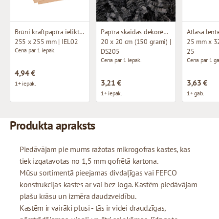
Brūni kraftpapīra ieliktņi (~340 loksnes)
Papīra skaidas dekorēšanai
Atlasa lent
255 x 255 mm | IEL02
20 x 20 cm (150 grami) |
25 mm x 32
Cena par 1 iepak.
DS205
25
Cena par 1 iepak.
Cena par 1 ga
4,94 €
3,21 €
3,63 €
1+ iepak.
1+ iepak.
1+ gab.
Produkta apraksts
Piedāvājam pie mums ražotas mikrogofras kastes, kas
tiek izgatavotas no 1,5 mm gofrētā kartona.
Mūsu sortimentā pieejamas divdaļīgas vai FEFCO
konstrukcijas kastes ar vai bez loga. Kastēm piedāvājam
plašu krāsu un izmēra daudzveidību.
Kastēm ir vairāki plusi - tās ir videi draudzīgas,