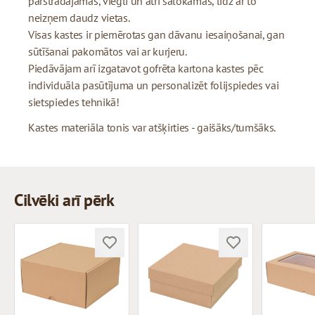
pārstrādājamas, viegli un ātri salokāmas, līdz ar to
neizņem daudz vietas.
Visas kastes ir piemērotas gan dāvanu iesaiņošanai, gan
sūtīšanai pakomātos vai ar kurjeru.
Piedāvājam arī izgatavot gofrēta kartona kastes pēc
individuāla pasūtījuma un personalizēt folijspiedes vai
sietspiedes tehnikā!
Kastes materiāla tonis var atšķirties - gaišāks/tumšāks.
Cilvēki arī pērk