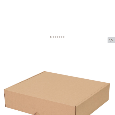
1/7
Kartona kastītes bez loga
(mikrogofras)
Preces kods:
K11
Izmērs:
255 x 230 x 60 mm
Materiāls:
brūna mikrogofra
Biezums:
1.5 mm
Prece nav pieejama saņemšanai pakomātā.