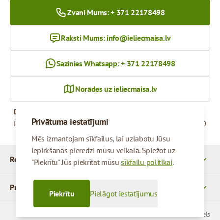
Zvani Mums: + 371 22178498
Raksti Mums:
info@ieliecmaisa.lv
Sazinies Whatsapp: + 371 22178498
Norādes uz ieliecmaisa.lv
Darba Laiks
Privātuma iestatījumi
Pirmdiena - Piektdiena
09:00 - 17:00
Mēs izmantojam sīkfailus, lai uzlabotu Jūsu
iepirkšanās pieredzi mūsu veikalā. Spiežot uz
Rekvizīti
"Piekrītu" Jūs piekrītat mūsu
sīkfailu politikai
.
Produkti
Piekrītu
Pielāgot iestatījumus
© 2026 SIA Parcels