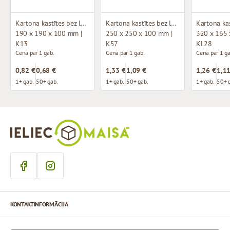
Kartona kastītes bez loga (mikrogofras)
Kartona kastītes bez loga (mikrogofras)
190 x 190 x 100 mm |
250 x 250 x 100 mm |
320 x 165 
K13
K57
KL28
Cena par 1 gab.
Cena par 1 gab.
Cena par 1 ga
0,82 €
0,68 €
1,33 €
1,09 €
1,26 €
1,11
1+ gab.
50+ gab.
1+ gab.
50+ gab.
1+ gab.
50+ 
KONTAKTINFORMĀCIJA