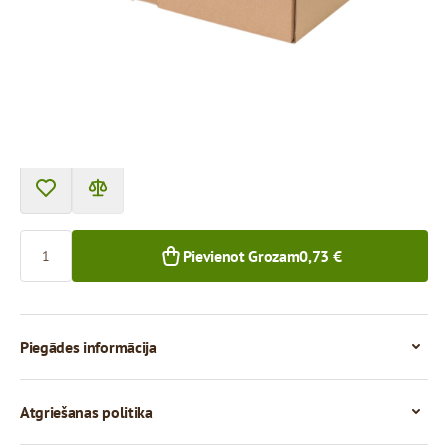
Cena par 1 gab.
0,73 €
0,61 €
1+ gab.
50+ gab.
Skaits
Pievienot Grozam
0,73 €
Piegādes informācija
Atgriešanas politika