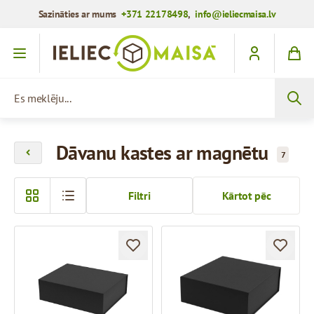
Sazināties ar mums
+371 22178498
,
info@ieliecmaisa.lv
Iet uz saturu
Es meklēju...
Dāvanu kastes ar magnētu
7
Filtri
Kārtot pēc