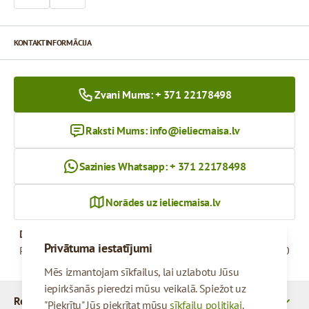
KONTAKTINFORMĀCIJA
Zvani Mums: + 371 22178498
Raksti Mums:
info@ieliecmaisa.lv
Sazinies Whatsapp: + 371 22178498
Norādes uz ieliecmaisa.lv
Darba Laiks
Privātuma iestatījumi
Pirmdiena - Piektdiena
09:00 - 17:00
Mēs izmantojam sīkfailus, lai uzlabotu Jūsu
iepirkšanās pieredzi mūsu veikalā. Spiežot uz
Rekvizīti
"Piekrītu" Jūs piekrītat mūsu
sīkfailu politikai
.