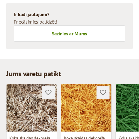
Ir kādi jautājumi?
Priecāsimies palīdzēt!
Sazinies ar Mums
Jums varētu patikt
Koka skaidas dekorēšanai
Koka skaidas dekorēšanai