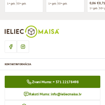
0,86 €
0,71
1+ gab.
50+ gab.
1+ gab.
50+ gab.
1+ gab.
50+ 
KONTAKTINFORMĀCIJA
Zvani Mums: + 371 22178498
Raksti Mums:
info@ieliecmaisa.lv