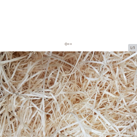
1/3
Koka skaidas dekorēšanai
Preces kods:
DS001
Izmērs:
25 x 35 cm
Materiāls:
priede
Prece ir pieejama saņemšanai pakomātā.
Cena par 1 iepak.