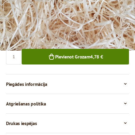
4,78 €
1+ iepak.
Skaits
Pievienot Grozam
4,78 €
Piegādes informācija
Atgriešanas politika
Drukas iespējas