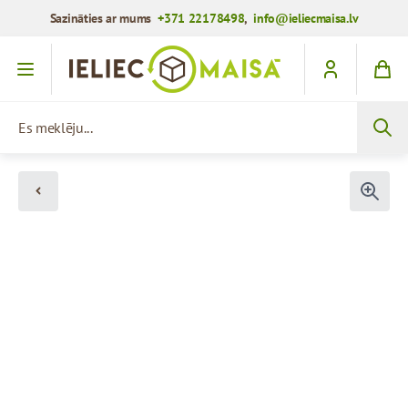
Sazināties ar mums
+371 22178498
,
info@ieliecmaisa.lv
Iet uz saturu
Es meklēju...