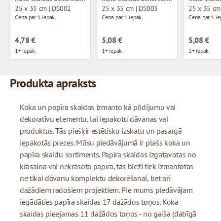
25 x 35 cm | DS002
25 x 35 cm | DS003
25 x 35 cm
Cena par 1 iepak.
Cena par 1 iepak.
Cena par 1 ie
4,78 €
5,08 €
5,08 €
1+ iepak.
1+ iepak.
1+ iepak.
Produkta apraksts
Koka un papīra skaidas izmanto kā pildījumu vai
dekoratīvu elementu, lai iepakotu dāvanas vai
produktus. Tās piešķir estētisku izskatu un pasargā
iepakotās preces. Mūsu piedāvājumā ir plašs koka un
papīra skaidu sortiments. Papīra skaidas izgatavotas no
krāsaina vai nekrāsota papīra, tās bieži tiek izmantotas
ne tikai dāvanu komplektu dekorēšanai, bet arī
dažādiem radošiem projektiem. Pie mums piedāvājam
iegādāties papīra skaidas 17 dažādos toņos. Koka
skaidas pieejamas 11 dažādos toņos - no gaiša (dabīgā