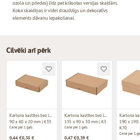
ozola un priedes) līdz pat krāsotas versijas skaidām.
Koka skaidiņas ir videi draudzīgs un dekoratīvs
elements dāvanu iepakošanai.
Cilvēki arī pērk
Kartona kastītes bez loga (mikrogofras)
Kartona kastītes bez loga (mikrogofras)
90 x 60 x 20 mm | K33
135 x 90 x 30 mm | K3
190 x 190 
Cena par 1 gab.
Cena par 1 gab.
K70
Cena par 1 ga
0,44 €
0,35 €
0,47 €
0,39 €