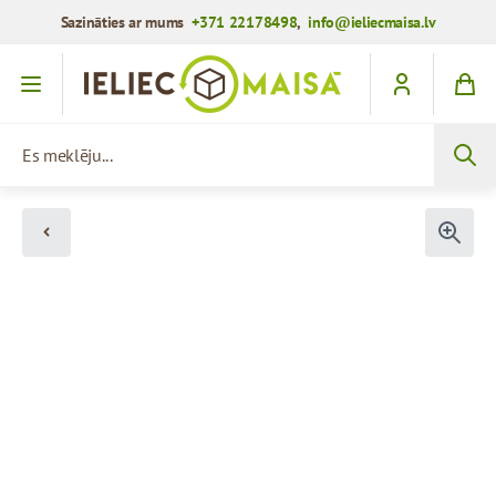
Sazināties ar mums
+371 22178498
,
info@ieliecmaisa.lv
Iet uz saturu
Es meklēju...