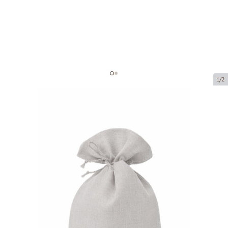
1/2
Lina auduma maisiņi
Preces kods:
LM02
Izmērs:
130 x 200 mm
Materiāls:
lins
Prece ir pieejama saņemšanai pakomātā.
Cena par 1 gab.