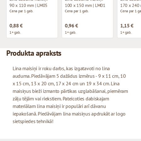
90 x 110 mm | LM05
100 x 150 mm | LM01
170 x 240
Cena par 1 gab.
Cena par 1 gab.
Cena par 1 ga
0,88 €
0,96 €
1,15 €
1+ gab.
1+ gab.
1+ gab.
Produkta apraksts
Lina maisiņi ir roku darbs, kas izgatavoti no lina
auduma. Piedāvājam 5 dažādus izmērus - 9 x 11 cm, 10
x 15 cm, 13 x 20 cm, 17 x 24 cm un 19 x 34 cm. Lina
maisiņus bieži izmanto pārtikas uzglabāšanai, piemēram
zāļu tējām vai riekstiem. Pateicoties dabiskajam
materiālam lina maisiņi ir populāri arī dāvanu
iepakošanā. Piedāvājam lina maisiņus apdrukāt ar logo
sietspiedes tehnikā!