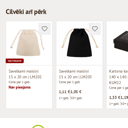
Cilvēki arī pērk
NAV PIEEJAMS
Savelkami maisiņi
Savelkami maisiņi
15 x 20 cm | LM202
15 x 20 cm | LM205
140 x 140 
Cena par 1 gab.
Cena par 1 gab.
KLM22
Nav pieejams
Cena par 1 ga
1,11 €
1,05 €
1,33 €
1,19
1+ gab.
50+ gab.
1+ gab.
50+ 