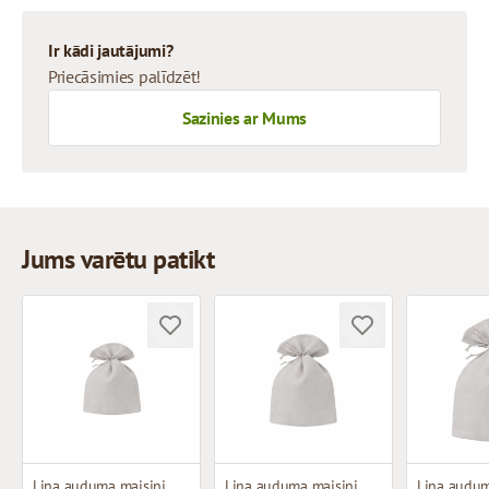
Ir kādi jautājumi?
Priecāsimies palīdzēt!
Sazinies ar Mums
Jums varētu patikt
Lina auduma maisiņi
Lina auduma maisiņi
Lina audum