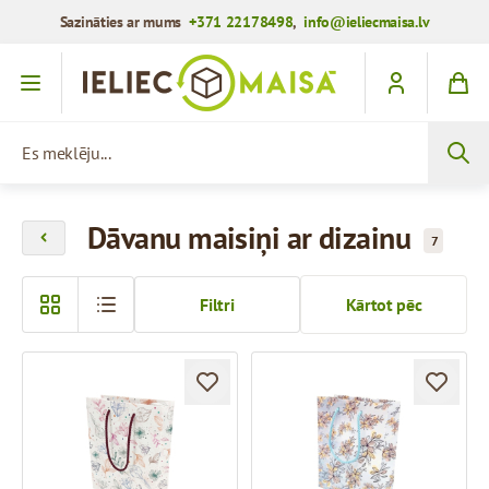
Sazināties ar mums
+371 22178498
,
info@ieliecmaisa.lv
Iet uz saturu
Es meklēju...
Dāvanu maisiņi ar dizainu
7
Filtri
Kārtot pēc