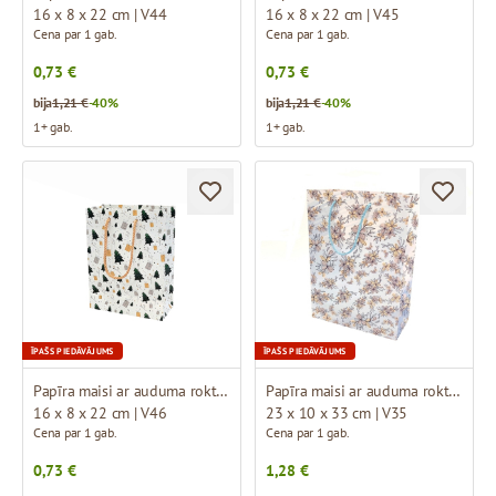
16 x 8 x 22 cm | V44
16 x 8 x 22 cm | V45
Cena par 1 gab.
Cena par 1 gab.
0,73 €
0,73 €
bija
1,21 €
-40%
bija
1,21 €
-40%
1+ gab.
1+ gab.
ĪPAŠS PIEDĀVĀJUMS
ĪPAŠS PIEDĀVĀJUMS
Papīra maisi ar auduma rokturiem un dizainu
Papīra maisi ar auduma rokturiem un dizainu
16 x 8 x 22 cm | V46
23 x 10 x 33 cm | V35
Cena par 1 gab.
Cena par 1 gab.
0,73 €
1,28 €