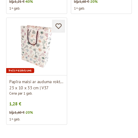
bija
1,21 €
-40%
bija
1,60 €
-20%
1+ gab.
1+ gab.
ĪPAŠS PIEDĀVĀJUMS
Papīra maisi ar auduma rokturiem un dizainu
23 x 10 x 33 cm | V37
Cena par 1 gab.
1,28 €
bija
1,60 €
-20%
1+ gab.