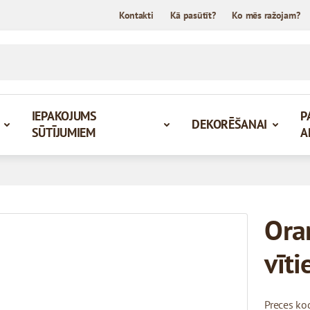
Kontakti
Kā pasūtīt?
Ko mēs ražojam?
IEPAKOJUMS
P
DEKORĒŠANAI
SŪTĪJUMIEM
A
Oran
vīt
Preces ko