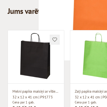
Jums varētu patikt
Melni papīra maisiņi ar vītiem rokturiem
32 x 12 x 41 cm | P91773
32 x 12 x 41 cm | P
Cena par 1 gab.
Cena par 1 gab.