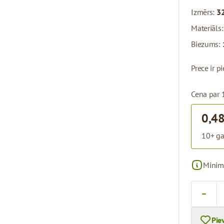
Izmērs:
32
Materiāls
Biezums:
Prece ir 
Cena par 
0,48
10+ ga
Minim
Skaits
Pie