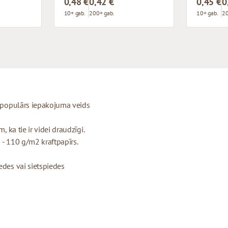
0,48 €
0,42 €
0,45 €
0
10+ gab.
200+ gab.
10+ gab.
20
ti populārs iepakojuma veids
, ka tie ir videi draudzīgi.
 - 110 g/m2 kraftpapīrs.
edes vai sietspiedes