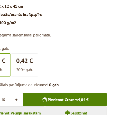
 x 12 x 41 cm
:
balts/oranžs kraftpapīrs
100 g/m2
pieejama saņemšanai pakomātā.
1 gab.
 €
0,42 €
b.
200+ gab.
ālais pasūtījuma daudzums:
10 gab.
Pievienot Grozam
4,84 €
vienot Vēlmju sarakstam
Salīdzināt