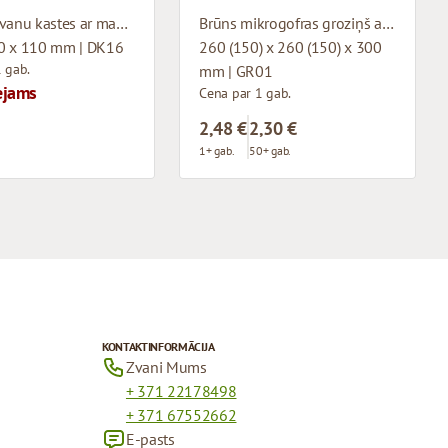
Baltas dāvanu kastes ar magnētu
Brūns mikrogofras groziņš ar auduma rokturiem
0 x 110 mm | DK16
260 (150) x 260 (150) x 300
 gab.
mm | GR01
ejams
Cena par 1 gab.
2,48 €
2,30 €
1+ gab.
50+ gab.
KONTAKTINFORMĀCIJA
Zvani Mums
+ 371 22178498
+ 371 67552662
E-pasts