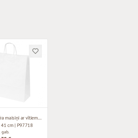
Balti papīra maisiņi ar vītiem rokturiem
x 41 cm | P97718
 gab.