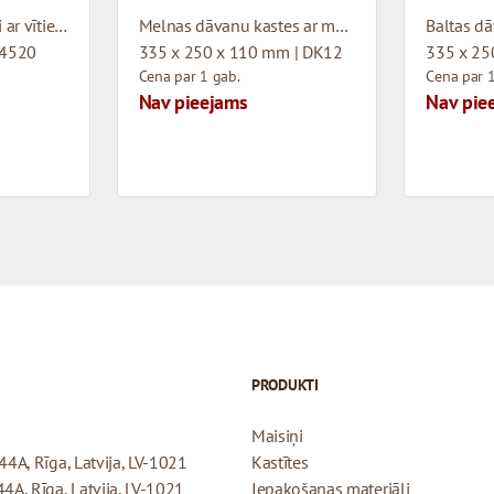
Oranži papīra maisiņi ar vītiem rokturiem
Melnas dāvanu kastes ar magnētu
04520
335 x 250 x 110 mm | DK12
335 x 25
Cena par 1 gab.
Cena par 1
Nav pieejams
Nav pie
PRODUKTI
Maisiņi
44A, Rīga, Latvija, LV-1021
Kastītes
44A, Rīga, Latvija, LV-1021
Iepakošanas materiāli