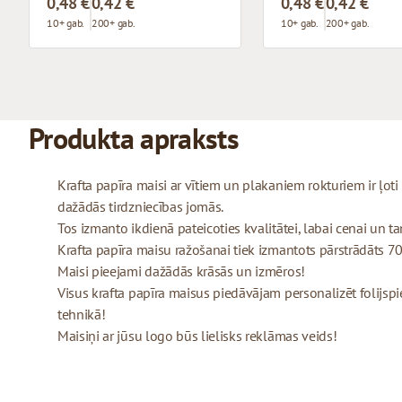
0,48 €
0,42 €
0,48 €
0,42 €
10+ gab.
200+ gab.
10+ gab.
200+ gab.
Produkta apraksts
Krafta papīra maisi ar vītiem un plakaniem rokturiem ir ļo
dažādās tirdzniecības jomās.
Tos izmanto ikdienā pateicoties kvalitātei, labai cenai un tam
Krafta papīra maisu ražošanai tiek izmantots pārstrādāts 70
Maisi pieejami dažādās krāsās un izmēros!
Visus krafta papīra maisus piedāvājam personalizēt folijspi
tehnikā!
Maisiņi ar jūsu logo būs lielisks reklāmas veids!