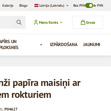
Galerija
Blogs
Latvija (Latviešu)
Bez PVN
Toggle VAT Mod
Ar PVN
Mans Konts
Grozs
APĪRS UN
IZPĀRDOŠANA
JAUNUMI
PLOKSNES
ži papīra maisiņi ar
iem rokturiem
ds:
P04627