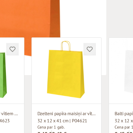
Zaļi papīra maisiņi ar vītiem rokturiem
Dzelteni papīra maisiņi ar vītiem rokturiem
04623
32 x 12 x 41 cm | P04621
32 x 12 
Cena par 1 gab.
Cena par 1