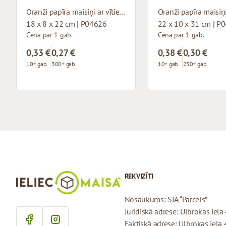
Oranži papīra maisiņi ar vītiem rokturiem
18 x 8 x 22 cm | P04626
22 x 10 x 31 cm | P
Cena par 1 gab.
Cena par 1 gab.
0,33 €
0,27 €
0,38 €
0,30 €
10+ gab.
300+ gab.
10+ gab.
250+ gab.
REKVIZĪTI
Nosaukums: SIA “Parcels”
Juridiskā adrese: Ulbrokas iela 
Faktiskā adrese: Ulbrokas iela 