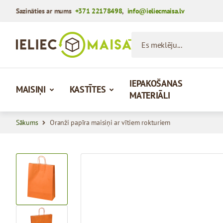
Sazināties ar mums
+371 22178498
,
info@ieliecmaisa.lv
Iet uz saturu
Es meklēju...
IEPAKOŠANAS
MAISIŅI
KASTĪTES
MATERIĀLI
Sākums
Oranži papīra maisiņi ar vītiem rokturiem
View larger image
View larger image