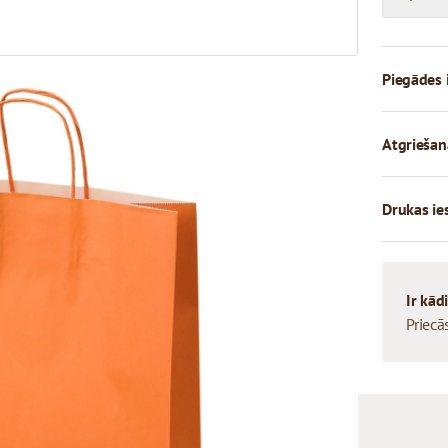
Piegādes 
Atgriešan
Drukas ie
Ir kād
Priecā