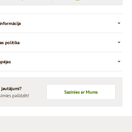
informācija
as politika
spējas
i jautājumi?
Sazinies ar Mums
simies palīdzēt!