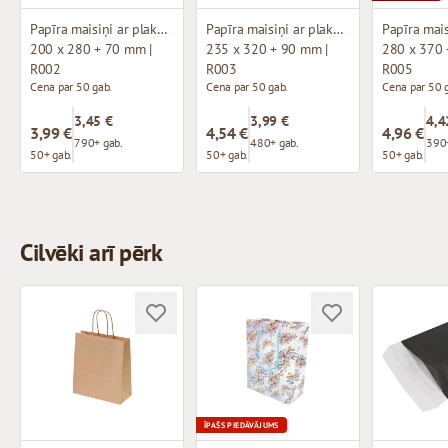
Papīra maisiņi ar plakanu pamatni
Papīra maisiņi ar plakanu pamatni
200 x 280 + 70 mm |
235 x 320 + 90 mm |
280 x 370 
R002
R003
R005
Cena par 50 gab.
Cena par 50 gab.
Cena par 50 
3,45 €
3,99 €
4,4
3,99 €
4,54 €
4,96 €
790+ gab.
480+ gab.
390+
50+ gab.
50+ gab.
50+ gab.
Cilvēki arī pērk
ĪPAŠS PIEDĀVĀJUMS