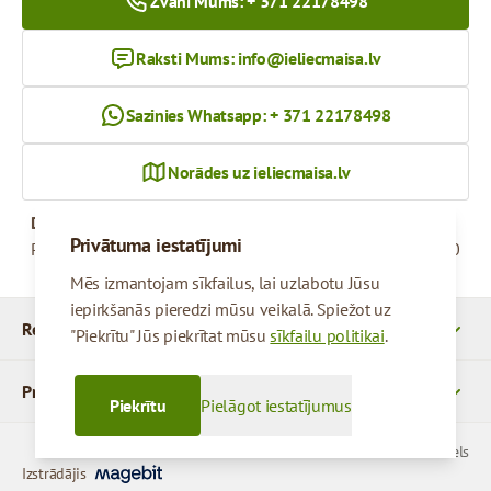
Zvani Mums: + 371 22178498
Raksti Mums:
info@ieliecmaisa.lv
Sazinies Whatsapp: + 371 22178498
Norādes uz ieliecmaisa.lv
Darba Laiks
Privātuma iestatījumi
Pirmdiena - Piektdiena
09:00 - 17:00
Mēs izmantojam sīkfailus, lai uzlabotu Jūsu
iepirkšanās pieredzi mūsu veikalā. Spiežot uz
Rekvizīti
"Piekrītu" Jūs piekrītat mūsu
sīkfailu politikai
.
Produkti
Piekrītu
Pielāgot iestatījumus
© 2026 SIA Parcels
Izstrādājis