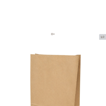
1/2
Papīra maisiņi ar plakanu pamatni
Preces kods:
203009
Izmērs:
190 x 100 x 290 mm
Materiāls:
kraftpapīrs
Biezums:
80 g/m2
Prece ir pieejama saņemšanai pakomātā.