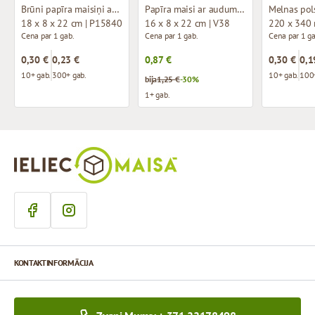
Brūni papīra maisiņi ar vītiem rokturiem
Papīra maisi ar auduma rokturiem un dizainu
18 x 8 x 22 cm | P15840
16 x 8 x 22 cm | V38
220 x 340
Cena par 1 gab.
Cena par 1 gab.
Cena par 1 ga
0,30 €
0,23 €
0,87 €
0,30 €
0,1
10+ gab.
300+ gab.
10+ gab.
100+
bija
1,25 €
-30%
1+ gab.
KONTAKTINFORMĀCIJA