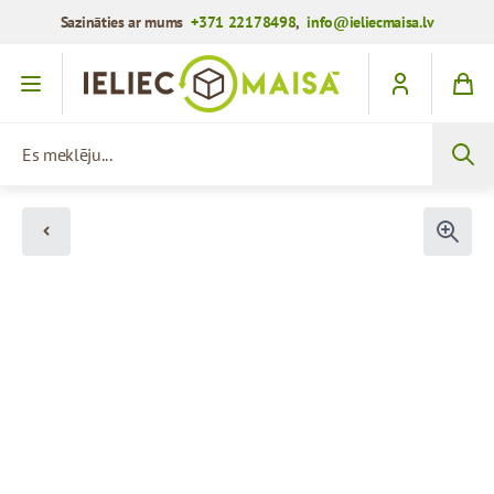
Sazināties ar mums
+371 22178498
,
info@ieliecmaisa.lv
Iet uz saturu
Es meklēju...