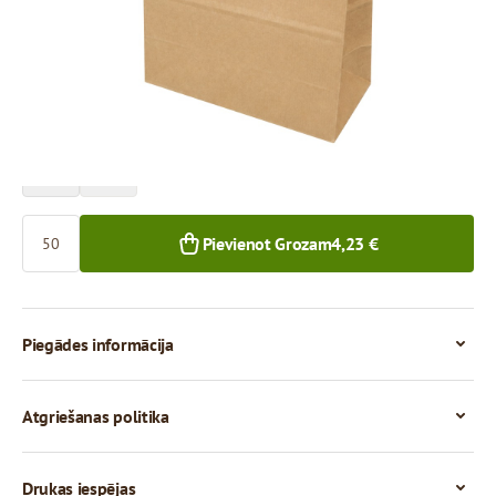
Cena par 50 gab.
4,24 €
3,63 €
50+ gab.
500+ gab.
Skaits
Pievienot Grozam
4,23 €
Piegādes informācija
Atgriešanas politika
Drukas iespējas